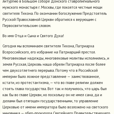
литургию в Большом соборе Донского ставропигиального
мужского монастыря г. Москвы, где покоятся честные мощи
святителя Тихона. По окончании богослужения Предстоятель
Русской Православной Церкви обратился к верующим с
Первосвятительским словом.
Во имя Отца и Сына и Святого Духа!
Сегодня мы вспоминаем святителя Тихона, Патриарха
Всероссийского, его избрание на Патриарший престол.
Многовековые надежды, многовековые молитвы исполнились, и
земля Русская, Церковь наша обрели Патриарха после более
чем двухсотлетнего перерыва. Потому что в Российской
империи было ложное представление — заимствованное,
кстати, из протестантизма, — что во главе религии должен
стоять глава государства. Вот так и получилось, что царь был
как бы во главе Церкви, но поскольку он не имел сана, да и
делами был отягощен государственными, то управление
Церковью от имени императора было возложено на светского
чиновника — обер-прокурора Святейшего Правительствующего