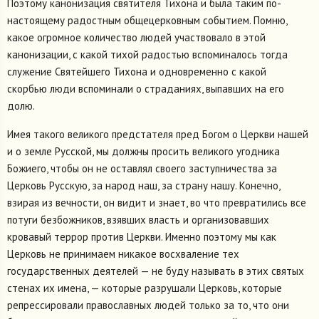
Поэтому канонизация святителя Тихона и была таким по-
настоящему радостным общецерковным событием. Помню,
какое огромное количество людей участвовало в этой
канонизации, с какой тихой радостью вспоминалось тогда
служение Святейшего Тихона и одновременно с какой
скорбью люди вспоминали о страданиях, выпавших на его
долю.
Имея такого великого предстателя пред Богом о Церкви нашей
и о земле Русской, мы должны просить великого угодника
Божиего, чтобы он не оставлял своего заступничества за
Церковь Русскую, за народ наш, за страну нашу. Конечно,
взирая из вечности, он видит и знает, во что превратились все
потуги безбожников, взявших власть и организовавших
кровавый террор против Церкви. Именно поэтому мы как
Церковь не принимаем никакое восхваление тех
государственных деятелей — не буду называть в этих святых
стенах их имена, — которые разрушали Церковь, которые
репрессировали православных людей только за то, что они