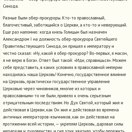
Синода.
Разные были обер-прокуроры. Кто-то православный,
благочестивый, заботящийся о Церкви, а кто-то и неверующий.
Еще раз напомню: когда князь Голицын был назначен
Александром I на должность обер-прокурора Святейшего
Правительствующего Синода, он пришел к императору и
честно сказал: «Ну, какой я обер-прокурор? Во-первых, я масон,
я не верю в Бога». Ответ был такой: «Иди, справишься». Можем
себе представить, в каких условиях в православной империи
находилась наша Церковь! Конечно, государственное влияние
на Церковь, практически государственное управление
Церковью через чиновников, многие из которых и
православными-то не были, привело к очень серьезным
отрицательным последствиям. Но Дух Святой, который жил и
действовал в Церкви, как Он жил и действовал во времена
античных императоров-язычников, как он действовал на
протяжении всей истории, — укреплял Церковь, даровал силы
иерархам и духовенству, и сил этих хватило, чтобы пережить