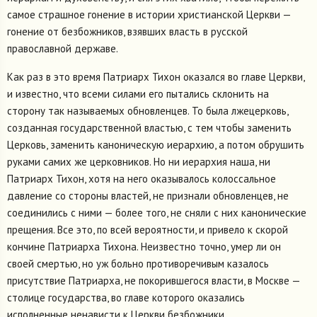
самое страшное гонение в истории христианской Церкви —
гонение от безбожников, взявших власть в русской
православной державе.
Как раз в это время Патриарх Тихон оказался во главе Церкви,
и известно, что всеми силами его пытались склонить на
сторону так называемых обновленцев. То была лжецерковь,
созданная государственной властью, с тем чтобы заменить
Церковь, заменить каноническую иерархию, а потом обрушить
руками самих же церковников. Но ни иерархия наша, ни
Патриарх Тихон, хотя на него оказывалось колоссальное
давление со стороны властей, не признали обновленцев, не
соединились с ними — более того, не сняли с них канонические
прещения. Все это, по всей вероятности, и привело к скорой
кончине Патриарха Тихона. Неизвестно точно, умер ли он
своей смертью, но уж больно противоречивым казалось
присутствие Патриарха, не покорившегося власти, в Москве —
столице государства, во главе которого оказались
исполненные ненависти к Церкви безбожники.