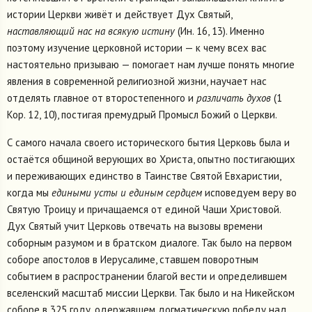
истории Церкви живёт и действует Дух Святый,
наставляющий нас на всякую истину
(Ин. 16, 13). Именно
поэтому изучение церковной истории — к чему всех вас
настоятельно призываю — помогает нам лучше понять многие
явления в современной религиозной жизни, научает нас
отделять главное от второстепенного и
различать духов
(1
Кор. 12, 10), постигая премудрый Промысл Божий о Церкви.
С самого начала своего исторического бытия Церковь была и
остаётся общиной верующих во Христа, опытно постигающих
и переживающих единство в Таинстве Святой Евхаристии,
когда мы
едиными усты и единым сердцем
исповедуем веру во
Святую Троицу и причащаемся от единой Чаши Христовой.
Дух Святый учит Церковь отвечать на вызовы времени
соборным разумом и в братском диалоге. Так было на первом
соборе апостолов в Иерусалиме, ставшем поворотным
событием в распространении благой вести и определившем
вселенский масштаб миссии Церкви. Так было и на Никейском
соборе в 325 году, одержавшем догматическую победу над