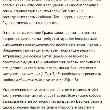
ересью Ария и отвергшем это учение как противоречащее
самим основам христианской веры. Так было и на
последующих святых соборах. Так — верим и надеемся —
будет и впредь до скончания века.
Сегодня, когда мировое Православие переживает весьма
непростое время, когда требуется глубокое богословское
осмысление экклезиологических проблем, мы вновь и вновь с
убеждённостью свидетельствуем: важнейшие решения,
затрагивающие основы бытия Церкви и её верность
апостольскому учению и каноническим устоям, касающиеся
осуществления спасительного призвания быть
столпом и
утверждением истины
(1 Тим. 3, 15), необходимо принимать
сообща,
в единстве духа и союзе мира
(Еф. 4, 3).
Мы неизменно свидетельствуем об этом и молимся, чтобы
заступничеством святых отцов Первого Вселенского собора
Великодаровитый Бог милостиво призрел на Церковь Свою и
даровал верным чадам её силы и мудрость, мужество и