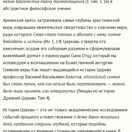
велию благочестия тайну боговоплощения
(1 Тим. 3, 16) в
абстрактное философское учение.
Арианская ересь затрагивала самые глубины христианской
веры, извращала евангельское свидетельство о спасении мира,
ради которого
Слово стало плотью и обитало с
нами,
полное
благодати и истины
(Ин. 1, 14). Церковь отвергла это
лжеучение, осудив его соборным разумом и сформулировав
важнейший догмат о единосущии Сына Отцу, который мы
исповедуем в возглашаемом на Божественной литургии
Символе веры. Как пишет выдающийся историк Церкви
профессор Василий Васильевич Болотов,
«Никейский символ
был столь точен, что его нельзя было перетолковать
—
можно
было лишь принять или отвергнуть»
(Лекции по истории
Древней Церкви. Том 4).
История Церкви — это не только академические исследования
событий прошлого и повествования
о делах давно минувших
дней, преданиях старины глубокой,
которые подобны
потемневшим от времени страницам запылившейся книги. В