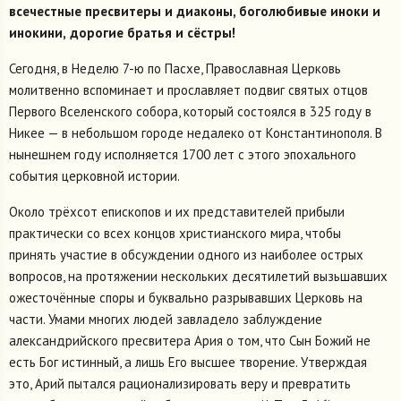
всечестные пресвитеры и диаконы, боголюбивые иноки и
инокини,
дорогие братья и сёстры!
Сегодня, в Неделю 7-ю по Пасхе, Православная Церковь
молитвенно вспоминает и прославляет подвиг святых отцов
Первого Вселенского собора, который состоялся в 325 году в
Никее — в небольшом городе недалеко от Константинополя. В
нынешнем году исполняется 1700 лет с этого эпохального
события церковной истории.
Около трёхсот епископов и их представителей прибыли
практически со всех концов христианского мира, чтобы
принять участие в обсуждении одного из наиболее острых
вопросов, на протяжении нескольких десятилетий вызьшавших
ожесточённые споры и буквально разрывавших Церковь на
части. Умами многих людей завладело заблуждение
александрийского пресвитера Ария о том, что Сын Божий не
есть Бог истинный, а лишь Его высшее творение. Утверждая
это, Арий пытался рационализировать веру и превратить