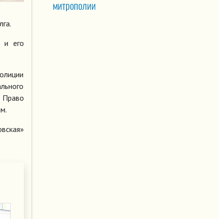
митрополии
лга.
в и его
полиции
льного
. Право
м.
овская»