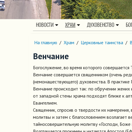
НОВОСТИ
ХРАМ
ДУХОВЕНСТВО
БО
На главную
/
Храм
/
Церковные таинства
/
Венчание
Богослужение, во время которого совершается Т
Венчание совершается священником (очень редк
(немонашествующего) духовенства. В практике 
Венчание происходит так: по обручении жених и
от западной стены храма подходят ближе к алт
Евангелием.
Священник, спросив о твердости их намерения, 
молитвы и затем с благословением возлагает в
тайносовершительную молитву «Господи, Боже на
Возглашается прокимен и читаются Апостол (Еф. 