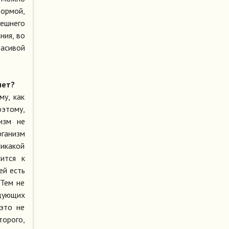
формой,
нешнего
ния, во
расивой
нет?
му, как
оэтому,
изм не
рганизм
Никакой
сится к
ей есть
 Тем не
едующих
 это не
торого,