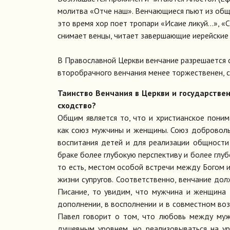
молитва «Отче наш». Венчающиеся пьют из обще
это время хор поет тропари «Исаие ликуй…», «
снимает венцы, читает завершающие иерейские 
В Православной Церкви венчание разрешается 
второбрачного венчания менее торжественен, с
Таинство Венчания в Церкви и государстве
сходство?
Общим является то, что и христианское поним
как союз мужчины и женщины. Союз добровольн
воспитания детей и для реализации общност
браке более глубокую перспективу и более глу
то есть, местом особой встречи между Богом 
жизни супругов. Соответственно, венчание до
Писание, то увидим, что мужчина и женщина 
дополнении, в восполнении и в совместном воз
Павел говорит о том, что любовь между муж
душевным уровнем, но реализовываться на у