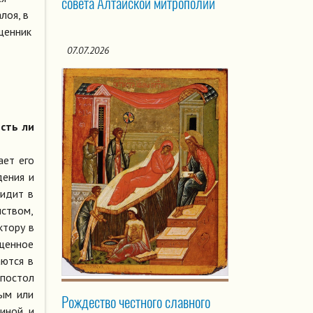
совета Алтайской митрополии
лоя, в
щенник
07.07.2026
сть ли
ает его
дения и
видит в
нством,
ктору в
ященное
аются в
апостол
ым или
Рождество честного славного
чиной и