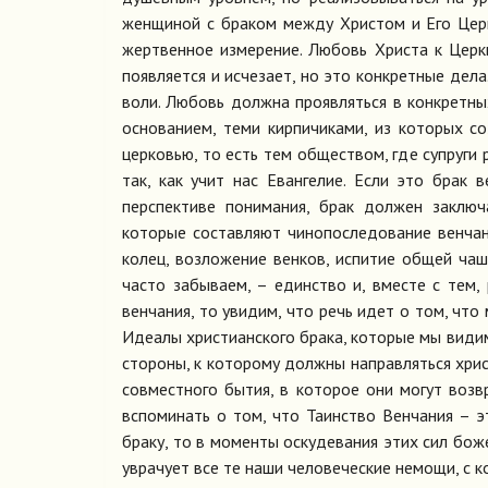
женщиной с браком между Христом и Его Церк
жертвенное измерение. Любовь Христа к Церкв
появляется и исчезает, но это конкретные дела
воли. Любовь должна проявляться в конкретны
основанием, теми кирпичиками, из которых со
церковью, то есть тем обществом, где супруги
так, как учит нас Евангелие. Если это брак
перспективе понимания, брак должен заключ
которые составляют чинопоследование венча
колец, возложение венков, испитие общей чаш
часто забываем, – единство и, вместе с тем
венчания, то увидим, что речь идет о том, чт
Идеалы христианского брака, которые мы видим
стороны, к которому должны направляться христ
совместного бытия, в которое они могут возв
вспоминать о том, что Таинство Венчания – э
браку, то в моменты оскудевания этих сил бо
уврачует все те наши человеческие немощи, с 