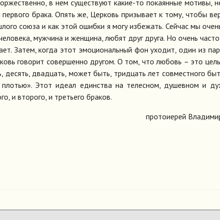
торжественно, в нем существуют какие-то покаянные мотивы, н
 первого брака. Опять же, Церковь призывает к тому, чтобы в
лого союза и как этой ошибки я могу избежать. Сейчас мы очен
человека, мужчина и женщина, любят друг друга. Но очень часто
ает. Затем, когда этот эмоциональный фон уходит, один из па
ковь говорит совершенно другом. О том, что любовь – это цель
ь, десять, двадцать, может быть, тридцать лет совместного быт
 плотью». Этот идеал единства на телесном, душевном и д
о, и второго, и третьего браков.
протоиерей Владими