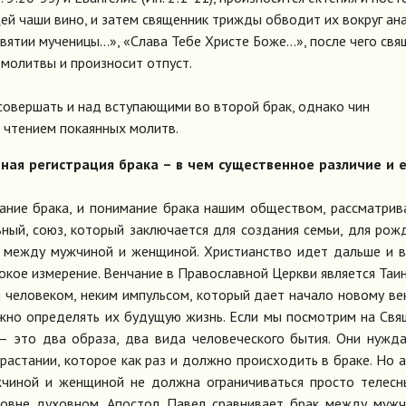
й чаши вино, и затем священник трижды обводит их вокруг ана
Святии мученицы…», «Слава Тебе Христе Боже…», после чего свя
молитвы и произносит отпуст.
совершать и над вступающими во второй брак, однако чин
 чтением покаянных молитв.
нная
регистрация брака – в чем существенное различие и е
ание брака, и понимание брака нашим обществом, рассматрив
ый, союз, который заключается для создания семьи, для рож
и между мужчиной и женщиной. Христианство идет дальше и 
бокое измерение. Венчание в Православной Церкви является Таи
и человеком, неким импульсом, который дает начало новому ве
лжно определять их будущую жизнь. Если мы посмотрим на Св
– это два образа, два вида человеческого бытия. Они нужд
растании, которое как раз и должно происходить в браке. Но 
чиной и женщиной не должна ограничиваться просто телесн
ровне духовном. Апостол Павел сравнивает брак между муж