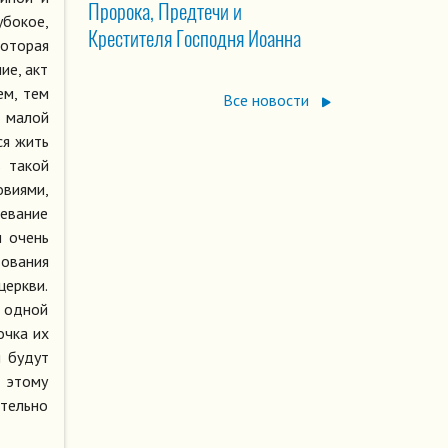
Пророка, Предтечи и
убокое,
Крестителя Господня Иоанна
которая
ие, акт
ем, тем
Все новости
я малой
ся жить
в такой
виями,
девание
ы очень
дования
церкви.
с одной
очка их
и будут
ь этому
ательно