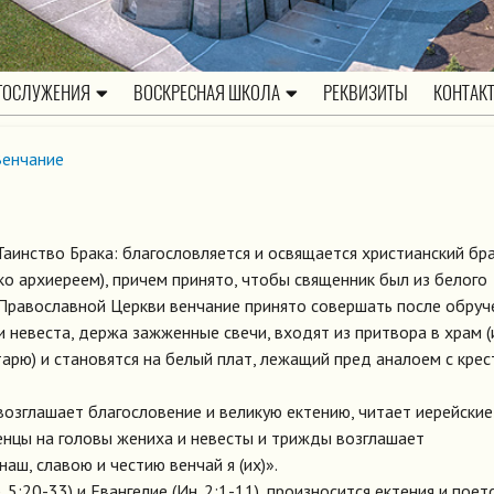
ГОСЛУЖЕНИЯ
ВОСКРЕСНАЯ ШКОЛА
РЕКВИЗИТЫ
КОНТАК
Венчание
аинство Брака: благословляется и освящается христианский бра
о архиереем), причем принято, чтобы священник был из белого
Православной Церкви венчание принято совершать после обруч
 невеста, держа зажженные свечи, входят из притвора в храм (
арю) и становятся на белый плат, лежащий пред аналоем с крес
возглашает благословение и великую ектению, читает иерейские
енцы на головы жениха и невесты и трижды возглашает
ш, славою и честию венчай я (их)».
5:20-33) и Евангелие (Ин. 2:1-11), произносится ектения и поет