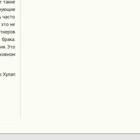
е такие
ерующие
ь часто
 это не
ртнеров
 брака.
ия. Это
уховном
р Хулап