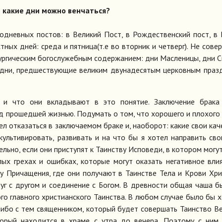
В какие дни можно венчаться?
одневных постов: в Великий Пост, в Рождественский пост, в
тных дней: среда и пятница(т.е во вторник и четверг). Не сове
ургическим богослужебным содержанием: дни Масленицы, дни 
, дни, предшествующие великим двунадесятым церковным праз
а и что они вкладывают в это понятие. Заключение брака
д прошедшей жизнью. Подумать о том, что хорошего и плохого
ел отказаться в заключаемом браке и, наоборот: какие свои кач
культивировать, развивать и на что бы я хотел направить сво
ельно, если они приступят к Таинству Исповеди, в котором могу
ых грехах и ошибках, которые могут оказать негативное вли
ву Причащения, где они получают в Таинстве Тела и Крови Хр
уг с другом и соединение с Богом. В древности общая чаша б
ого главного христианского Таинства. В любом случае было бы 
 либо с тем священником, который будет совершать Таинство В
торый находится в храме с утра до вечера. Поэтому с ним