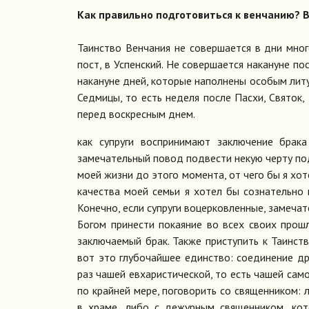
Как правильно подготовиться к венчанию? 
Таинство Венчания не совершается в дни мног
пост, в Успенский. Не совершается накануне пос
накануне дней, которые наполнены особым лит
Седмицы, то есть неделя после Пасхи, Святок
перед воскресным днем.
как супруги воспринимают заключение брак
замечательный повод подвести некую черту по
моей жизни до этого момента, от чего бы я хот
качества моей семьи я хотел бы сознательно 
Конечно, если супруги воцерковленные, замечат
Богом принести покаяние во всех своих прошл
заключаемый брак. Также приступить к Таинст
вот это глубочайшее единство: соединение др
раз чашей евхаристической, то есть чашей сам
по крайней мере, поговорить со священником:
в храме, либо с дежурным священником, ко