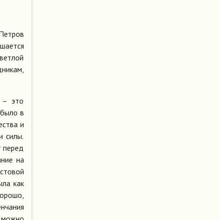
 Петров
ршается
Светлой
дникам,
 – это
 было в
ества и
и силы.
т перед
яние на
истовой
ыла как
хорошо,
енчания
 можно