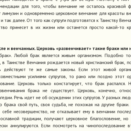
омендации для того, чтобы венчание не осталось красивой 
т лимузин и одновременно церковное венчание для красоты в
 и так далее. От того как супруги подготовятся к Таинству Венча
ство принесет в их жизни или останется просто какой-то к
сле и венчанных. Церковь «развенчивает» такие браки или 
 брак». Любой брак является живым организмом. Подобно то
 в Таинстве Венчания рождается новый христианский брак, п
сь действуют те же самые законы. Если этот живой орган
овместными усилиями супругов, то рано или поздно этот о
ование. Церковь только констатирует, что брак распался. 
звенчивания брака не существует. Церковь, конечно, отно
гедии. Речь идет не об осуждении этих супругов. У разных люд
 брака свой путь, своя судьба, не похожая на другие браки.
 в себе несовершенство, не отказывает ему в венчании посл
вославной традиции, получают церковное благословение, но
ески аннулируются. Если посмотреть на чинопоследование в