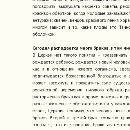
поговорить, выслушать какие-то советы, рек
красивой оберткой, когда молодые заказываю
антуража: свечей, венцов, красивого пения хора
многом зависит и то, какие плоды это Таин
оболочкой.
Сегодня распадается много браков, в том чи
В Церкви нет такого понятия – «развенчать
рождается ребенок, рождается новый человек,
как и в отношении живого организма, зде
подпитывается божественной благодатью и с
может засохнуть и прекратить свое существ
религиозной церемонии, никакого обряда ра
расторжению брака как к драме, даже как к тра
разные жизненные обстоятельства и у каждого
менее, Церковь, понимая, что человек несет
браков. Второй и третий брак, согласно пра
означает, что все прежние браки автоматич