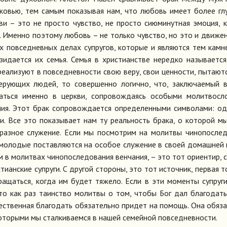
овью, тем самым показывая нам, что любовь имеет более гл
и – это не просто чувство, не просто сиюминутная эмоция, 
. Именно поэтому любовь – не только чувство, но это и движен
х повседневных делах супругов, которые и являются тем камн
зидается их семья. Семья в христианстве нередко называетс
 реализуют в повседневности свою веру, свои ценности, пытают
 верующих людей, то совершенно логично, что, заключаемый 
аться именно в церкви, сопровождаясь особыми молитвосло
ния. Этот брак сопровождается определенными символами: о
и. Все это показывает нам ту реальность брака, о которой м
, разное служение. Если мы посмотрим на молитвы чинопосле
о молодые поставляются на особое служение в своей домашней 
 в молитвах чинопоследования венчания, – это тот ориентир, 
ианские супруги. С другой стороны, это тот источник, первая т
ращаться, когда им будет тяжело. Если в эти моменты супруг
то как раз таинство молитвы о том, чтобы Бог дал благодат
жественная благодать обязательно придет на помощь. Она обяз
которыми мы сталкиваемся в нашей семейной повседневности.