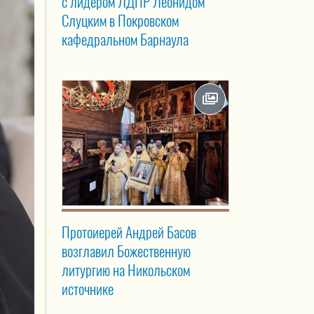
с лидером ЛДПР Леонидом
Слуцким в Покровском
кафедральном Барнаула
Протоиерей Андрей Басов
возглавил Божественную
литургию на Никольском
источнике