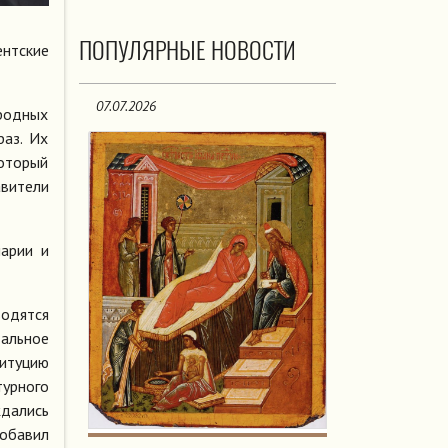
ПОПУЛЯРНЫЕ НОВОСТИ
нтские
07.07.2026
ародных
раз. Их
который
вители
нарии и
водятся
альное
титуцию
урного
ждались
добавил