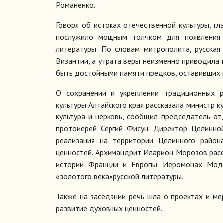
Романенко.
Говоря об истоках отечественной культуры, г
послужило мощным толчком для появления и
литературы. По словам митрополита, русская
Византии, а утрата веры неизменно приводила 
быть достойными памяти предков, оставивших н
О сохранении и укреплении традиционных р
культуры Алтайского края рассказала министр ку
культура и церковь, сообщил председатель от
протоиерей Сергий Фисун. Директор Целинн
реализация на территории Целинного райо
ценностей. Архимандрит Иларион Морозов расс
истории Франции и Европы. Иеромонах Мод
«золотого века»русской литературы.
Также на заседании речь шла о проектах и ме
развитие духовных ценностей.