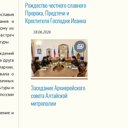
Рождество честного славного
Пророка, Предтечи и
ославия
Крестителя Господня Иоанна
ания и
ному из
18.06.2026
 встреч
туры.
ждений
а друга
пархии,
вала о
венных
Заседание Архиерейского
ьтуры и
поэзии
совета Алтайской
митрополии
нение и