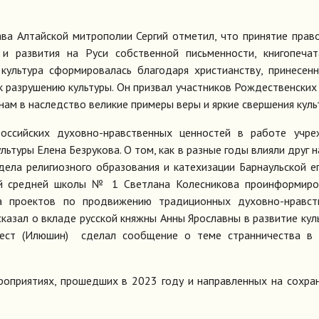
лава Алтайской митрополии Сергий отметил, что принятие прав
 развития на Руси собственной письменности, книгопечат
 культура сформировалась благодаря христианству, принесен
к разрушению культуры. Он призвал участников Рождественских
ам в наследство великие примеры веры и яркие свершения куль
оссийских духовно-нравственных ценностей в работе учре
льтуры Елена Безрукова. О том, как в разные годы влияли друг н
дела религиозного образования и катехизации Барнаульской е
ой средней школы № 1 Светлана Колесникова проинформиро
на проектов по продвижению традиционных духовно-нравст
казал о вкладе русской княжны Анны Ярославны в развитие кул
ест (Илюшин) сделал сообщение о теме странничества в 
роприятиях, прошедших в 2023 году и направленных на сохра