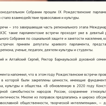
конодательном Собрании прошли IX Рождественские парламе
 стало взаимодействие православия и культуры.
тречи – это завершающая часть регионального этапа Междун
АКЗС такие парламентские встречи проходят уже в девятый 
ьного Собрания по социальной защите и занятости населения, 
встречах приняли депутаты краевого парламента, предста
егиона, ученые, педагоги, деятели культуры и студенты.
ий и Алтайский Сергий, Ректор Барнаульской духовной семи
амента напомнил, что в этом году Рождественские встречи про
, в которой были закреплены ценности, имеющие фундамент
тва, культуры и общества. «В обновленную в 2020 году Конс
рной самобытности народов России, сохранение этнокульт
ентичности. Многие из поправок предлагались и широко обсу
равославной общественности, творческой интеллигенции», — 