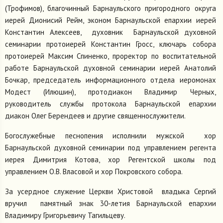
(Трофимов), благочинный Барнаульского пригородного округа
иерей Дионисий Рейм, эконом Барнаульской епархии иерей
Константин Алексеев, духовник Барнаульской духовной
семинарии протоиерей Константин Гросс, ключарь собора
протоиерей Максим Спиненко, проректор по воспитательной
работе Барнаульской духовной семинарии иерей Анатолий
Бочкар, председатель информационного отдела иеромонах
Модест (Илюшин), протодиакон Владимир Черных,
руководитель службы протокола Барнаульской епархии
диакон Олег Берендеев и другие священнослужители.
Богослужебные песнопения исполнили мужской хор
Барнаульской духовной семинарии под управлением регента
иерея Димитрия Котова, хор Регентской школы под
управлением О.В. Власовой и хор Покровского собора.
За усердное служение Церкви Христовой владыка Сергий
вручил памятный знак 30-летия Барнаульской епархии
Владимиру Григорьевичу Тагильцеву.