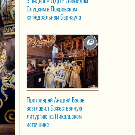
с лидером ЛДПР Леонидом
Слуцким в Покровском
кафедральном Барнаула
Протоиерей Андрей Басов
возглавил Божественную
литургию на Никольском
источнике