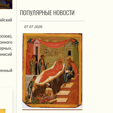
ПОПУЛЯРНЫЕ НОВОСТИ
айский
07.07.2026
озов),
онного
ерных,
онисий
сенный