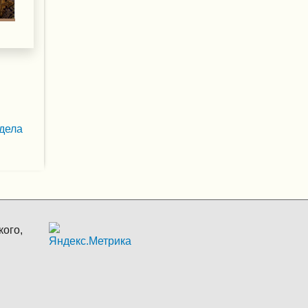
дела
ого,