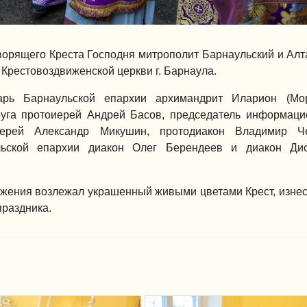
ворящего Креста Господня митрополит Барнаульский и Алт
Крестовоздвиженской церкви г. Барнаула.
рь Барнаульской епархии архимандрит Иларион (Мор
руга протоиерей Андрей Басов, председатель информаци
ерей Александр Микушин, протодиакон Владимир Ч
льской епархии диакон Олег Берендеев и диакон Ди
лужения возлежал украшенный живыми цветами Крест, изне
праздника.