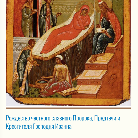
Рождество честного славного Пророка, Предтечи и
Крестителя Господня Иоанна