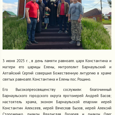
3 июня 2025 г. , в день памяти равноапп. царя Константина и
матери его царицы Елены, митрополит Барнаульский и
Алтайский Сергий совершил Божественную литургию в храме
святых равноапп. Константина и Елены пос. Рощино.
Его Высокопреосвященству сослужили: благочинный
Барнаульского городского округа протоиерей Андрей Басов;
настоятель храма, эконом Барнаульской епархии иерей
Константин Алексеев, иерей Вячеслав Бызов, иерей Алексий
Стороженко, диакон Владислав Лазарев и диакон Олег