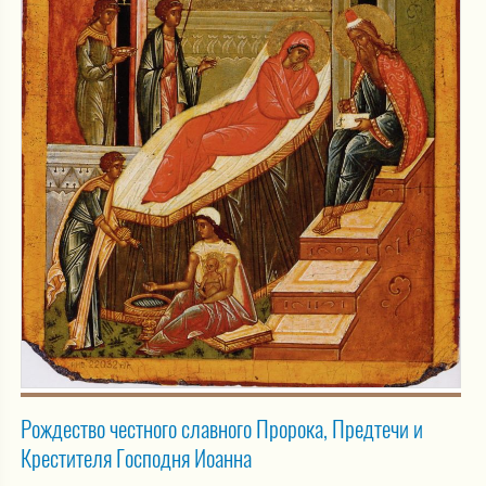
Рождество честного славного Пророка, Предтечи и
Крестителя Господня Иоанна