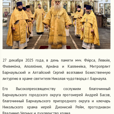
27 декабря 2025 года, в день памяти мчч. Фи́рса, Левки́я,
Филимо́на, Аполло́ния, Ариа́на и Каллини́ка, Митропрлит
Барнаульский и Алтайский Сергий возглавил Божественную
литургию в храме святителя Николая чудотворца г. Барнаула.
Его Высокопреосвященству сослужили благочинный
Барнаульского городского округа протоиерей Андрей Басов,
благочинный Барнаульского пригородного округа и ключарь
Никольского храма иерей Дионисий Рейм, протодиакон
Владимир Черных и духовенство храма.