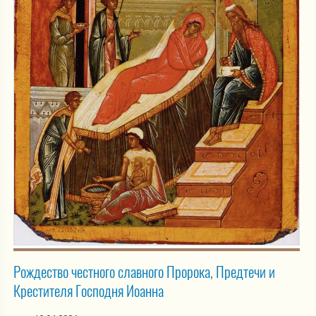
Рождество честного славного Пророка, Предтечи и
Крестителя Господня Иоанна