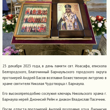
23 декабря 2023 года, в день памяти свт. Иоасафа, епископа
Белгородского, Благочинный Барнаульского городского округа
протоиерей Андрей Басов возглавил Божественную литургию в
храме святителя Николая Чудотворца г. Барнаула.
Его высокопреподобию сослужил ключарь Никольского храма г.
Барнаула иерей Дионисий Рейм и диакон Владислав Пасечник.
После отпуста протоиерей Андрей поздравил отца Дионисия