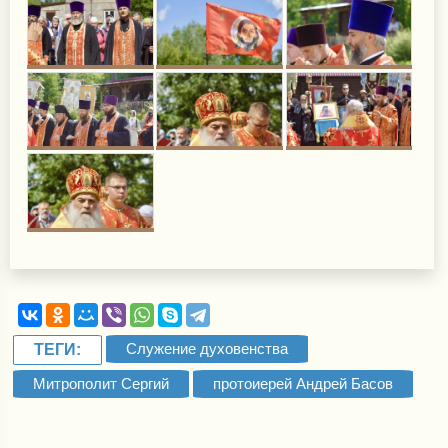
Служение духовенства
ТЕГИ:
Митрополит Сергий
протоиерей Андрей Басов