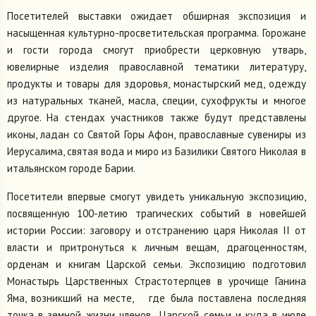
Посетителей выставки ожидает обширная экспозиция и
насыщенная культурно-просветительская программа. Горожане
и гости города смогут приобрести церковную утварь,
ювелирные изделия православной тематики литературу,
продукты и товары для здоровья, монастырский мед, одежду
из натуральных тканей, масла, специи, сухофрукты и многое
другое. На стендах участников также будут представлены
иконы, ладан со Святой Горы Афон, православные сувениры из
Иерусалима, святая вода и миро из Базилики Святого Николая в
итальянском городе Барии.
Посетители впервые смогут увидеть уникальную экспозицию,
посвященную 100-летию трагических событий в новейшей
истории России: заговору и отстранению царя Николая II от
власти и притронуться к личным вещам, драгоценностям,
орденам и книгам Царской семьи. Экспозицию подготовил
Монастырь Царственных Страстотерпцев в урочище Ганина
Яма, возникший на месте, где была поставлена последняя
точка в земной жизни членов Царской семьи и куда в июле