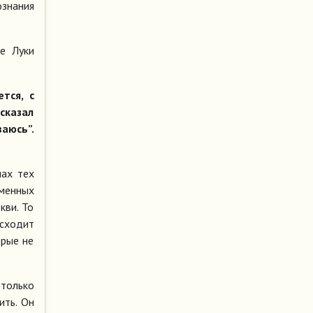
ознания
е Луки
тся, с
сказал
ваюсь”.
шах тех
менных
кви. То
исходит
орые не
только
ить. Он