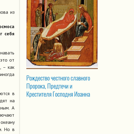
нова из
космоса
г себя
знавать
 это от
, – как
 иногда
Рождество честного славного
Пророка, Предтечи и
Крестителя Господня Иоанна
яются в
одят на
ным. А
ключают
 океану
и. Но в