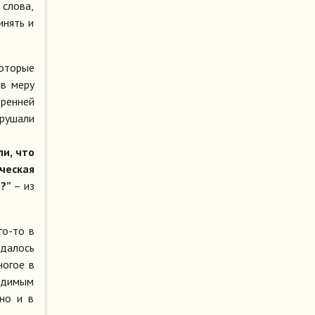
 слова,
инять и
которые
 в меру
тренней
зрушали
ли, что
ческая
о?”
– из
го-то в
удалось
ногое в
видимым
 но и в