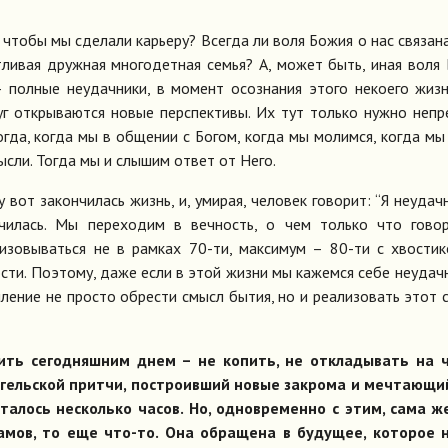
, чтобы мы сделали карьеру? Всегда ли воля Божия о нас связана
ливая дружная многодетная семья? А, может быть, иная воля
– полные неудачники, в момент осознания этого некоего жиз
уг открываются новые перспективы. Их тут только нужно неп
огда, когда мы в общении с Богом, когда мы молимся, когда мы
сли. Тогда мы и слышим ответ от Него.
вот закончилась жизнь, и, умирая, человек говорит: “Я неудачн
нчилась. Мы переходим в вечность, о чем только что гово
изовываться не в рамках 70-ти, максимум – 80-ти с хвости
ости. Поэтому, даже если в этой жизни мы кажемся себе неудач
мление не просто обрести смысл бытия, но и реализовать этот 
ить сегодняшним днем – не копить, не откладывать на 
ангельской притчи, построивший новые закрома и мечтающи
сталось несколько часов. Но, одновременно с этим, сама 
амов, то еще что-то. Она обращена в будущее, которое н