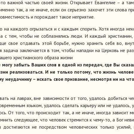
это важной частью своей жизни. Открывает Евангелие – а там
менно так, а не иначе, если он серьезно захочет эти слова пр
совместимость и порождает такое неприятие.
о на каждого огрызаться и с каждым спорить. Хотя иногда не
а с тем, чтобы не соблазнялись люди. И каждый христианин,
дце свое отдавать этой борьбе, нужно хранить себя во, вну
ая задача заключается в том, чтобы нападки на Церковь не ра
нашего христианского образа жизни
могу забыть Ваших слов в одной из передач, где Вы сказа
зни реализоваться. И не только потому, что жизнь челове
му неудачнику – искать свое призвание, несмотря ни на чт
вать на лаврах, вне зависимости от того, удалось добиться че
современным языком, удалось сделать карьеру или не удалось, 
ь. От того, что происходит так, а не иначе, иногда зависит м
мнить следующее, что человек стремится к чему-то, а Бог не
ы достигаются не посредством человеческих только усилий,