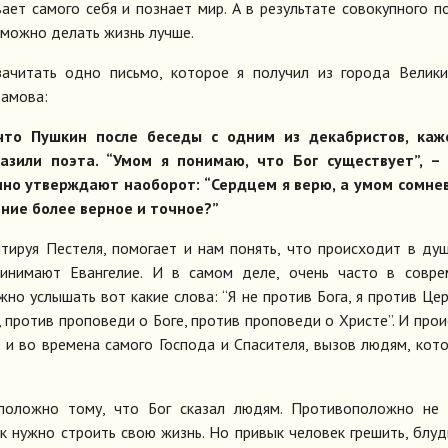
ет самого себя и познает мир. А в результате совокупного п
 можно делать жизнь лучше.
ачитать одно письмо, которое я получил из города Велики
рамова:
что Пушкин после беседы с одним из декабристов, каже
разили поэта. “Умом я понимаю, что Бог существует”, – 
ычно утверждают наоборот: “Сердцем я верю, а умом сомне
ние более верное и точное?”
тируя Пестеля, помогает и нам понять, что происходит в ду
инимают Евангелие. И в самом деле, очень часто в совре
но услышать вот какие слова: “Я не против Бога, я против Цер
т, против проповеди о Боге, против проповеди о Христе”. И про
к и во времена самого Господа и Спасителя, вызов людям, кот
оположно тому, что Бог сказал людям. Противоположно не 
к нужно строить свою жизнь. Но привык человек грешить, блуд