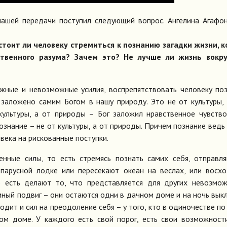
нашей передачи поступил следующий вопрос. Ангелина Агафо
стоит ли человеку стремиться к познанию загадки жизни, 
твенного разума? Зачем это? Не лучше ли жизнь вокру
ожные и невозможные усилия, воспрепятствовать человеку по
заложено самим Богом в нашу природу. Это не от культуры,
культуры, а от природы – Бог заложил нравственное чувство
познание – не от культуры, а от природы. Причем познание ведь
овека на рискованные поступки.
енные силы, то есть стремясь познать самих себя, отправл
 парусной лодке или пересекают океан на веслах, или восх
 есть делают то, что представляется для других невозмож
омный подвиг – они остаются одни в дачном доме и на ночь вы
ходит и сил на преодоление себя – у того, кто в одиночестве по
ном доме. У каждого есть свой порог, есть свои возможност