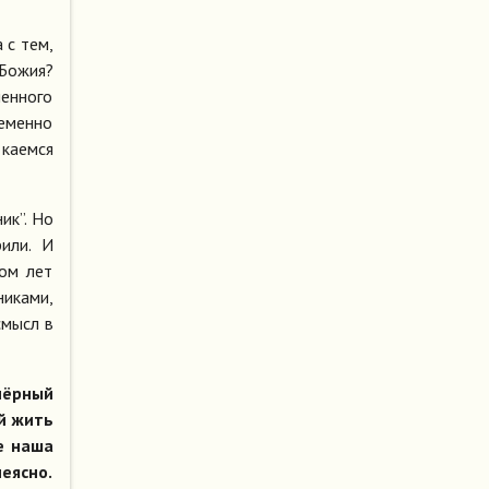
 с тем,
 Божия?
ненного
ременно
 каемся
ик”. Но
рили. И
ком лет
никами,
смысл в
чёрный
й жить
же наша
еясно.