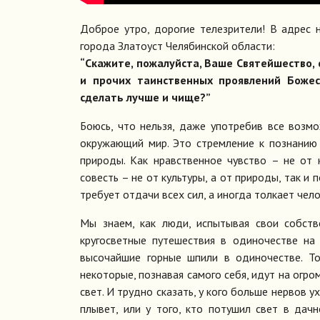
Доброе утро, дорогие телезрители! В адрес 
города Златоуст Челябинской области:
“Скажите, пожалуйста, Ваше Святейшество, 
и прочих таинственных проявлений Божес
сделать лучше и чище?”
Боюсь, что нельзя, даже употребив все возм
окружающий мир. Это стремление к познанию 
природы. Как нравственное чувство – не от 
совесть – не от культуры, а от природы, так и 
требует отдачи всех сил, а иногда толкает чел
Мы знаем, как люди, испытывая свои собств
кругосветные путешествия в одиночестве на
высочайшие горные шпили в одиночестве. То
некоторые, познавая самого себя, идут на огр
свет. И трудно сказать, у кого больше нервов у
плывет, или у того, кто потушил свет в дач