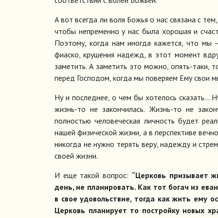
А вот всегда ли воля Божья о нас связана с тем
чтобы непременно у нас была хорошая и счаст
Поэтому, когда нам иногда кажется, что мы 
фиаско, крушения надежд, в этот момент вдр
заметить. А заметить это можно, опять-таки, т
перед Господом, когда мы поверяем Ему свои мы
Ну и последнее, о чем бы хотелось сказать… Ну 
жизнь-то не закончилась. Жизнь-то не зако
полностью человеческая личность будет реал
нашей физической жизни, а в перспективе вечн
никогда не нужно терять веру, надежду и стре
своей жизни.
И еще такой вопрос:
“Церковь призывает ж
день, не планировать. Как тот богач из ев
в свое удовольствие, тогда как жить ему о
Церковь планирует то постройку новых хр