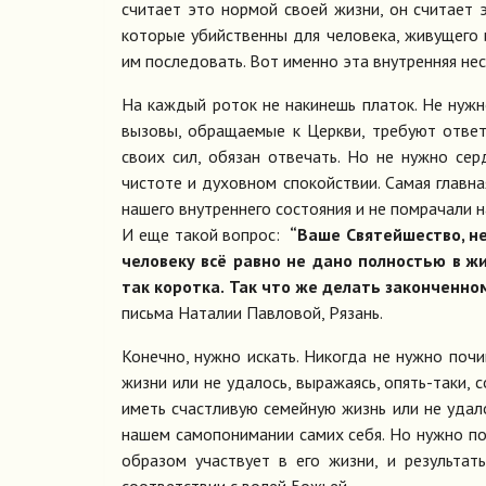
считает это нормой своей жизни, он считает 
которые убийственны для человека, живущего и
им последовать. Вот именно эта внутренняя не
На каждый роток не накинешь платок. Не нужн
вызовы, обращаемые к Церкви, требуют ответ
своих сил, обязан отвечать. Но не нужно сер
чистоте и духовном спокойствии. Самая главн
нашего внутреннего состояния и не помрачали 
И еще такой вопрос:
“Ваше Святейшество, не 
человеку всё равно не дано полностью в жи
так коротка. Так что же делать законченно
письма Наталии Павловой, Рязань.
Конечно, нужно искать. Никогда не нужно почи
жизни или не удалось, выражаясь, опять-таки, 
иметь счастливую семейную жизнь или не удалос
нашем самопонимании самих себя. Но нужно по
образом участвует в его жизни, и результат
соответствии с волей Божьей.