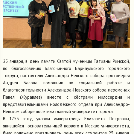
25 января, в день памяти Святой мученицы Татианы Римской,
по благословению Благочинного Барнаульского городского
округа, настоятеля Александра-Невского собора протоиерея
Андрея Басова, помощник по социальной работе и
благотворительности Александра-Невского собора иеромонах
Павел (Журавлев) вместе с сёстрами милосердия и
представительницами молодёжного отдела при Александро-
Невском соборе посетили главный университет города.
В 1755 году, указом императрицы Елизаветы Петровны,
явившейся основательницей первого в Москве университета,
было положено праздновать день всех студентов 25 января.