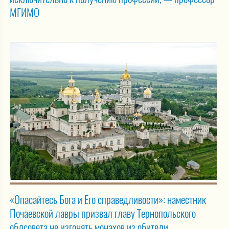
МГИМО
«Опасайтесь Бога и Его справедливости»: наместник
Почаевской лавры призвал главу Тернопольского
облсовета не изгонять монахов из обители