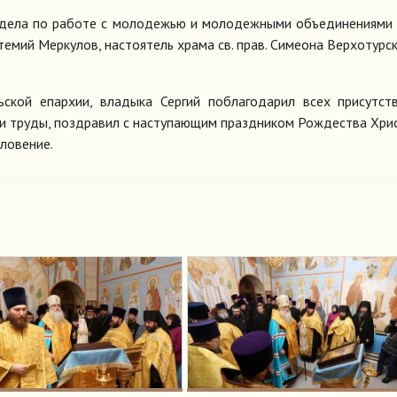
тдела по работе с молодежью и молодежными объединениями
емий Меркулов, настоятель храма св. прав. Симеона Верхотурско
ьской епархии, владыка Сергий поблагодарил всех присутс
кви труды, поздравил с наступающим праздником Рождества Хри
словение.