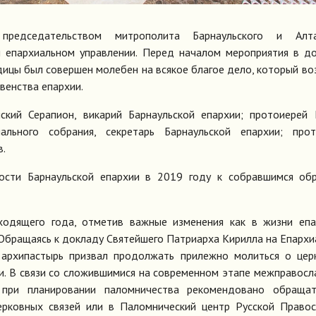
редседательством митрополита Барнаульского и Алта
ом епархиальном управлении. Перед началом мероприятия в 
дицы был совершен молебен на всякое благое дело, который во
венства епархии.
ский Серапион, викарий Барнаульской епархии; протоиерей 
ального собрания, секретарь Барнаульской епархии; прот
в.
ости Барнаульской епархии в 2019 году к собравшимся обр
ходящего года, отметив важные изменения как в жизни епа
. Обращаясь к докладу Святейшего Патриарха Кирилла на Епарх
, архипастырь призвал продолжать прилежно молиться о це
и. В связи со сложившимися на современном этапе межправос
при планировании паломничества рекомендовано обращат
рковных связей или в Паломнический центр Русской Правос