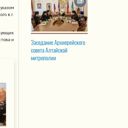
 указом
го в г.
твующих
стова и
Заседание Архиерейского
совета Алтайской
митрополии