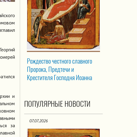
йского
домовом
зглавил
Георгий
оиерей
Рождество честного славного
Пророка, Предтечи и
Крестителя Господня Иоанна
атился
рхии и
ПОПУЛЯРНЫЕ НОВОСТИ
иальном
рковном
лавными
07.07.2026
ься за
лавной