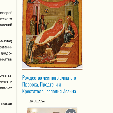
тоиерей
ческого
овлений
анова)
 зданий
Градо-
инятии
олитвы
Рождество честного славного
нием и
Пророка, Предтечи и
щенском
Крестителя Господня Иоанна
18.06.2026
просов