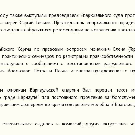
оду также выступили: председатель Епархиального суда про
та иерей Сергий Беляев. Председатель епархиального юриди
о сведения собравшихся рекомендации по исполнению постан
айского Сергия по правовым вопросам монахиня Елена (Гар
практических семинаров по регистрации прав собственности
 выступила с сообщением о восстановлении разрушенного 
ных Апостолов Петра и Павла и внесла предложение о пр
ем клирикам Барнаульской епархии был передан текст м
 граде Барнауле" для постоянного прочтения за богослуже
 правящим архиереем во время совершения молебна в Благове
 епархиальных отделов и комиссий, других актуальных во