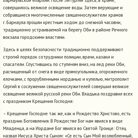
Барнаульской епархии. После Литургии здесь, в храме,
совершилось великое освящение воды. Затем верующие и
собравшиеся многочисленные священнослужители храмов
г. Барнаула прошли крестным ходом до снежной часовни,
традиционно устраиваемой на берегу Оби в районе Речного
вокзала городскими властями.
Здесь в целях безопасности традиционно поддерживают
строгий порядок сотрудники полиции, врачи, казаки и
спасатели. Спустившись по ступеням вниз, на лед реки Оби,
расчищенный от снега в виде прямоугольника, огороженного
елочками, с прорубленными иорданью и купелью, митрополит
Сергий в сослужении священнослужителей совершил великое
освящение великой русской реки Оби. Владыка поздравил всех
с праздником Крещения Господня:
– Крещение Господне так же, как и Рождество Христово, есть
праздник Богоявления. В Рождестве Бог нам явился в виде
Младенца, а на Иордане Бог явился во Святой Троице: Отец
назвал Иисуса Христа Сыном: «Се есть Сын Мой возлюбленный,