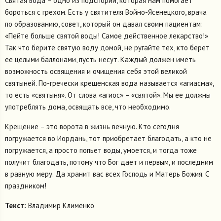
Святая вода – одно из подспорий, которая нам помогает
бороться с грехом. Есть у святителя Войно-Ясенецкого, врача
по образованию, совет, который он давал своим пациентам:
«Пейте больше святой воды! Самое действенное лекарство!»
Так что берите святую воду домой, не ругайте тех, кто берет
ее целыми баллонами, пусть несут. Каждый должен иметь
возможность освящения и очищения себя этой великой
святыней. По-гречески крещенская вода называется «агиасма»,
то есть «святыня». От слова «агиос» – «святой». Мы ее должны
употреблять дома, освящать все, что необходимо.
Крещение – это ворота в жизнь вечную. Кто сегодня
погружается во Иордань, тот приобретает благодать, а кто не
погружается, а просто попьет воды, умоется, и тогда тоже
получит благодать, потому что Бог дает и первым, и последним
в равную меру. Да хранит вас всех Господь и Матерь Божия. С
праздником!
Текст:
Владимир Клименко