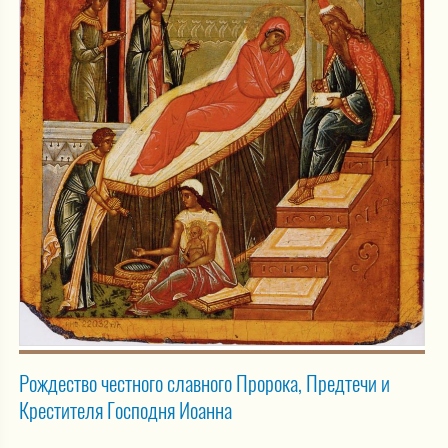
Рождество честного славного Пророка, Предтечи и
Крестителя Господня Иоанна