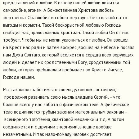
представлений о любви. В основу нашей любви ложится
самолюбие, эгоизм. А Божественная Христова любовь
жертвенна. Она любит и собою жертвует безо всякой на то
выгоды и корысти. Такой бескорыстной любовью Господь
снабдил нас, православных христиан. Такой любви Он от нас
требует. Чтобы мы не могли уклониться от любви, Он взошел
на Крест нас ради и затем воскрес, восшел на Небеса и послал
нам Духа Святаго, который вселяется в сердца всех верующих
людей и делает их сродственными Богу, сродственными той
любви, которая пребывала и пребывает во Христе Иисусе,
Господе нашем.
Мы так плохо заботимся о своем духовном состоянии, –
продолжил развивать свою мысль владыка Сергий, – что
больше всего у нас забота о физическом теле. А физическое
тело подчиняется грубым законам материальным законам –
всемирного тяготения, квантовой механики и т.д. А потом
соединяется и с другими энергиями, внешне вообще
незаметными. И так мало-помалу человек достигает