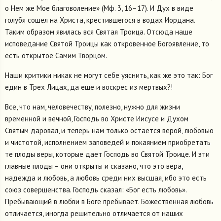
о Нем же Мое благоволение» (Мф. 3, 16–17). И Дух в виде
голубя сошел на Христа, крестившегося в водах Иордана.
Таким образом явилась вся Святая Троица. Отсюда наше
исповедание Святой Троицы как откровенное Богоявление, то
есть открытое Самим Творцом.
Наши критики никак не могут себе уяснить, как же это так: Бог
един в Трех Лицах, да еще и воскрес из мертвых?!
Все, что нам, человечеству, полезно, нужно для жизни
временной и вечной, Господь во Христе Иисусе и Духом
Святым даровал, и теперь нам только остается верой, любовью
и чистотой, исполнением заповедей и покаянием приобретать
те плоды веры, которые дает Господь во Святой Троице. И эти
главные плоды – они открыты и сказано, что это вера,
надежда и любовь, а любовь среди них высшая, ибо это есть
союз совершенства. Господь сказал: «Бог есть любовь».
Пребывающий в любви в Боге пребывает. Божественная любовь
отличается, иногда решительно отличается от наших