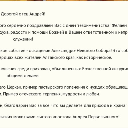
Дорогой отец Андрей!
ого сердечно поздравляем Вас с днём тезоименитства! Желаем
и духа, радости и помощи Божией в Вашем ответственном и неп
служении!
икое событие - освящение Александро-Невского Собора! Это со
сердцах всех жителей Алтайского края, как историческое.
ошения среди прихожан, объединенных Божественной литурги
общими делами.
лаго Церкви, пример пастырского попечения о нуждах обращающ
. Пример отеческого терпения, мудрости и любви.
, благодарим Вас за все, что вы делаете для прихода и храма!
близких молитвами святого апостола Андрея Первозванного!