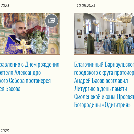
.2023
10.08.2023
равление с Днем рождения
Благочинный Барнаульско
оятеля Александро-
городского округа протоие
кого Собора протоиерея
Андрей Басов возглавил
ея Басова
Литургию в день памяти
Смоленской иконы Пресвя
Богородицы «Одигитрия»
.2023