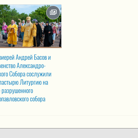
оиерей Андрей Басов и
венство Александро-
кого Собора сослужили
пастырю Литургию на
е разрушенного
опавловского собора