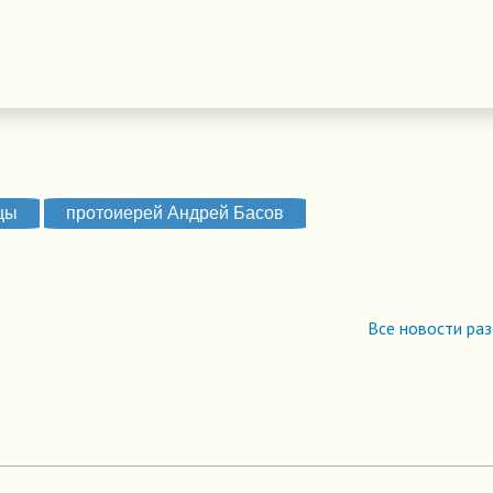
цы
протоиерей Андрей Басов
Все новости ра