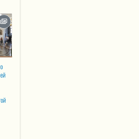
го
рей
той