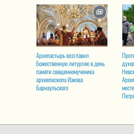
Архипастырь возглавил
Прот
Божественную литургию в день
духо
памяти священномученика
Невс
архиепископа Иакова
Архи
Барнаульского
мест
Петр