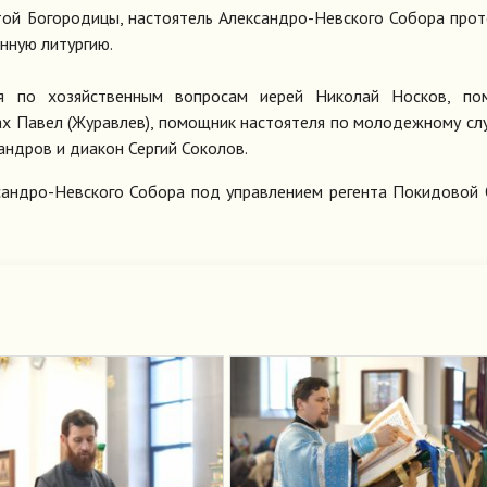
той Богородицы, настоятель Александро-Невского Собора про
нную литургию.
я по хозяйственным вопросам иерей Николай Носков, по
ах Павел (Журавлев), помощник настоятеля по молодежному с
андров и диакон Сергий Соколов.
сандро-Невского Собора под управлением регента Покидовой