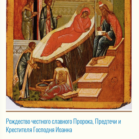
Рождество честного славного Пророка, Предтечи и
Крестителя Господня Иоанна