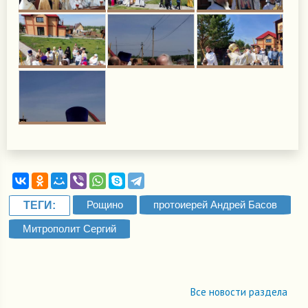
Рощино
протоиерей Андрей Басов
ТЕГИ:
Митрополит Сергий
Все новости раздела