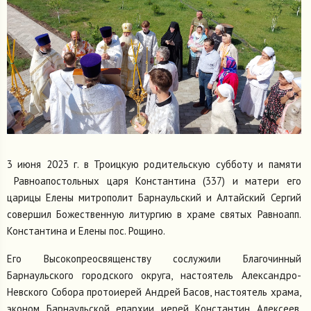
3 июня 2023 г. в Троицкую родительскую субботу и памяти
Равноапостольных царя Константина (337) и матери его
царицы Елены митрополит Барнаульский и Алтайский Сергий
совершил Божественную литургию в храме святых Равноапп.
Константина и Елены пос. Рощино.
Его Высокопреосвященству сослужили Благочинный
Барнаульского городского округа, настоятель Александро-
Невского Собора протоиерей Андрей Басов, настоятель храма,
эконом Барнаульской епархии иерей Константин Алексеев,