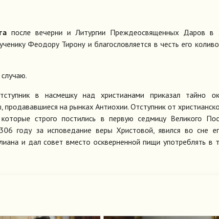
та
после вечерни и Литургии Преждеосвященных Даров в 
ченику Феодору Тирону и благословляется в честь его коливо
 случаю.
ступник в насмешку над христианами приказал тайно ок
, продававшиеся на рынках Антиохии. Отступник от христианск
 которые строго постились в первую седмицу Великого Пос
06 году за исповедание веры Христовой, явился во сне еп
лиана и дал совет вместо оскверненной пищи употреблять в 