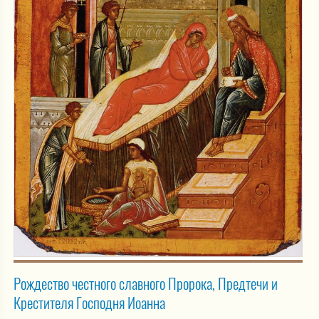
Рождество честного славного Пророка, Предтечи и
Крестителя Господня Иоанна