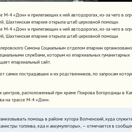
е М-4 «Дон» и прилегающих к ней автодорогах, из-за чего в ог
й, Шахтинская епархия открыла штаб церковной помощи.
е М-4 «Дон» и прилегающих к ней автодорогах, из-за чего в ог
й, Шахтинская епархия открыла штаб церковной помощи.
ллеровского Симона Социальным отделом епархии организовано
пециальными службами, которым из епархиальных гуманитарных
щает епархиальный сайт.
от самих пострадавших и их родственников, по запросам кото
ых центров, расположенный при храме Покрова Богородицы в Ка
ва на трассе М-4 «Дон».
анизовывать помощь в районе хутора Волченский, куда служит
нистры топлива, еда и аккумуляторы», — отмечается в сообще