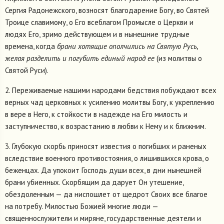
Сергия Радонежского, возносят благодарение Богу, во Святей
Троице славимому, о Его всеблагом Промысле о Церкви и
людях Его, зримо действующем и в нынешние трудные
времена, когда
брани хотящие ополчились на Святую Русь,
желая разделить и погубить единый народ ее
(из молитвы о
Святой Руси).
2. Переживаемые нашими народами бедствия побуждают всех
верных чад церковных к усилению молитвы Богу, к укреплению
в вере в Него, к стойкости в надежде на Его милость и
заступничество, к возрастанию в любви к Нему и к ближним.
3. Глубокую скорбь приносят известия о погибших и раненых
вследствие военного противостояния, о лишившихся крова, о
беженцах. Да упокоит Господь души всех, в дни нынешней
брани убиенных. Скорбящим да дарует Он утешение,
обездоленным — да ниспошлет от щедрот Своих все благое
на потребу. Милостью Божией многие люди —
священнослужители и миряне, государственные деятели и