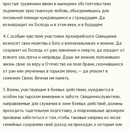
простые труженики явили в нынешних обстоятельствах
подлинную христианскую любовь, объединившись для
посильной помощи нуждающимся и страждущим. Да
вознаградит их Господь и в этом веке, и в будущем.
4. С особым чувством участники Архиерейского Совещания
возносят свои молитвы к Богу о военачальниках и воинах. Да
сохранит их Господь от ран, пленения и смерти, да оградит от
всякого зла, греха и неправды. Души же воинов, положивших
жизнь свою за веру и Отечество на поле брани, скончавшихся
от ран или умученных в горьком плену, — да упокоит в
селениях Своих. Вечная им память.
5. Воины, участвующие в боевых действиях, нуждаются в
особом пастырском внимании и заботе. Священнослужители,
направляемые для служения в зоне боевых действий, должны
проходить тщательную подготовку, а епархиальные архиереи
призваны заботиться о том, чтобы таковые клирики из числа
семейных сохраняли свой доход на приходах, к которым они