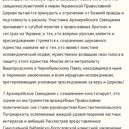
священнослужителей и мирян Украинской Православной
Церкви пытаются принудить к отречению от Божией правды и
подтолкнуть к расколу. Участники Архиерейского Совещания
призывают к сугубой молитве о православных братьях и
сестрах на Украине, о тех, кто вопреки угрозам, клевете и
преследованиям стремятся к сохранению церковного
единства, наипаче же о тех, кто являют поистине
исповеднический подвиг, мужественно возвышая свои голоса в
защиту этого единства. Многая лета митрополиту
Вышгородскому и Чернобыльскому Павлу, находящемуся ныне
в тюремном заключении, и всем иерархам-исповедникам,
претерпевающим уголовные преследования за веру и Церковь!
7. Архиерейское Совещание с сожалением констатирует, что
одним из инструментов враждебных Православию
политических сил стали руководители Константинопольского
Патриархата, ослепленные жаждой удовлетворения частных
интересов и амбиций. Рассмотрев представленное
Синодальной библейско-богословской комиссией заключение