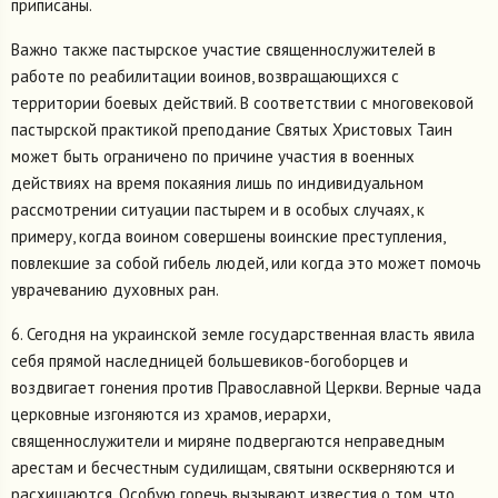
приписаны.
Важно также пастырское участие священнослужителей в
работе по реабилитации воинов, возвращающихся с
территории боевых действий. В соответствии с многовековой
пастырской практикой преподание Святых Христовых Таин
может быть ограничено по причине участия в военных
действиях на время покаяния лишь по индивидуальном
рассмотрении ситуации пастырем и в особых случаях, к
примеру, когда воином совершены воинские преступления,
повлекшие за собой гибель людей, или когда это может помочь
уврачеванию духовных ран.
6. Сегодня на украинской земле государственная власть явила
себя прямой наследницей большевиков-богоборцев и
воздвигает гонения против Православной Церкви. Верные чада
церковные изгоняются из храмов, иерархи,
священнослужители и миряне подвергаются неправедным
арестам и бесчестным судилищам, святыни оскверняются и
расхищаются. Особую горечь вызывают известия о том, что