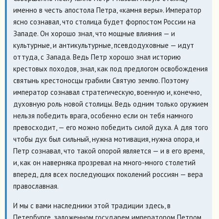
именно в честь апостола Петра, «камня веры». Император
ясно сознавал, что столица будет форпостом России на
Западе. Он хорошо знал, что мощные влияния — и
культурные, и антикультурные, псевдодуховные — идут
оттуда, с Запада. Ведь Петр хорошо знал историю
крестовых походов, знал, как под предлогом освобождения
святынь крестоносцы грабили Святую землю. Поэтому
император сознавал стратегическую, военную и, конечно,
духовную роль новой столицы. Ведь одним только оружием
нельзя победить врага, особенно если он тебя намного
превосходит, — его можно победить силой духа. А для того
чтобы дух был сильный, нужна мотивация, нужна опора, и
Петр сознавал, что такой опорой является — и в его время,
и, как он наверняка прозревал на много-много столетий
вперед, для всех последующих поколений россиян — вера
православная.
И мы с вами наследники этой традиции здесь, в
Петербурге, заложенном государем императором Петром