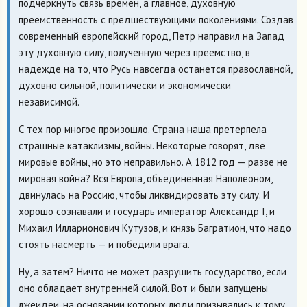
подчеркнуть связь времен, а главное, духовную
преемственность с предшествующими поколениями. Создав
современный европейский город, Петр направил на Запад
эту духовную силу, полученную через преемство, в
надежде на то, что Русь навсегда останется православной,
духовно сильной, политически и экономически
независимой.
С тех пор многое произошло. Страна наша претерпела
страшные катаклизмы, войны. Некоторые говорят, две
мировые войны, но это неправильно. А 1812 год — разве не
мировая война? Вся Европа, объединенная Наполеоном,
двинулась на Россию, чтобы ликвидировать эту силу. И
хорошо сознавали и государь император Александр I, и
Михаил Илларионович Кутузов, и князь Багратион, что надо
стоять насмерть — и победили врага.
Ну, а затем? Ничто не может разрушить государство, если
оно обладает внутренней силой. Вот и были запущены
лжеидеи, на основании которых люди призывались к тому,