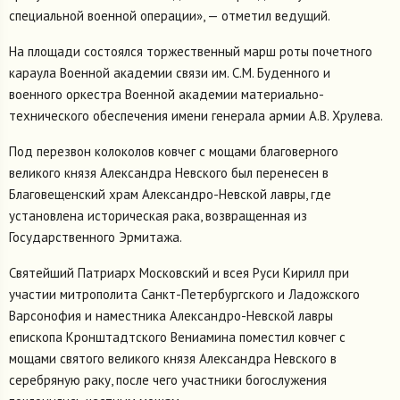
специальной военной операции», — отметил ведущий.
На площади состоялся торжественный марш роты почетного
караула Военной академии связи им. С.М. Буденного и
военного оркестра Военной академии материально-
технического обеспечения имени генерала армии А.В. Хрулева.
Под перезвон колоколов ковчег с мощами благоверного
великого князя Александра Невского был перенесен в
Благовещенский храм Александро-Невской лавры, где
установлена историческая рака, возвращенная из
Государственного Эрмитажа.
Святейший Патриарх Московский и всея Руси Кирилл при
участии митрополита Санкт-Петербургского и Ладожского
Варсонофия и наместника Александро-Невской лавры
епископа Кронштадтского Вениамина поместил ковчег с
мощами святого великого князя Александра Невского в
серебряную раку, после чего участники богослужения