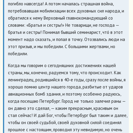
погибло навсегда! А потом началась страшная война,
потребовавшая мобилизации всех духовных сил народа, и
обратился к нему Верховный главнокомандующий со
словами: «Братья и сестры!» Не товарищи, не господа —
братья и сестры! Понимал бывший семинарист, чтó в этот
момент надо сказать, и попал в точку. Отозвались люди на
этот призыв, и мы победили. С большими жертвами, но
победили.
Когда мы говорим о сегодняшних достижениях нашей
страны, мы, конечно, радуемся тому, что происходит. Как
ленинградец, родившийся в 40-е годы, сразу после войны, я
хорошо помню центр нашего города, разбитые от ударов
авиационных бомб здания, и поэтому особенно радуюсь,
когда посещаю Петербург. Город не только залечил раны —
он давно это сделал, — каким прекрасным, красивым он
стал сейчас! И дай Бог, чтобы Петербург был таким и далее,
чтобы он своей судьбой, своей духовной силой соединял
прошлое с настоящим, проводил эту невидимую, но очень