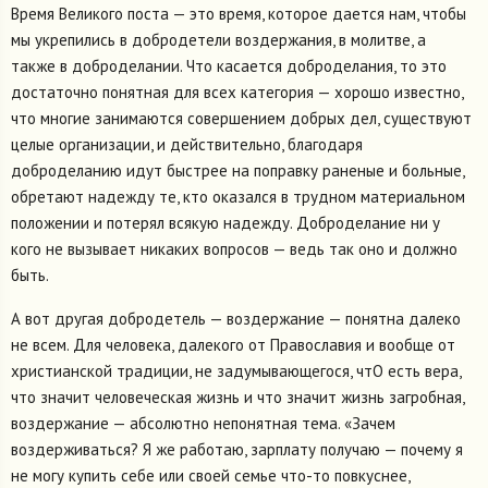
Время Великого поста — это время, которое дается нам, чтобы
мы укрепились в добродетели воздержания, в молитве, а
также в доброделании. Что касается доброделания, то это
достаточно понятная для всех категория — хорошо известно,
что многие занимаются совершением добрых дел, существуют
целые организации, и действительно, благодаря
доброделанию идут быстрее на поправку раненые и больные,
обретают надежду те, кто оказался в трудном материальном
положении и потерял всякую надежду. Доброделание ни у
кого не вызывает никаких вопросов — ведь так оно и должно
быть.
А вот другая добродетель — воздержание — понятна далеко
не всем. Для человека, далекого от Православия и вообще от
христианской традиции, не задумывающегося, чтО есть вера,
что значит человеческая жизнь и что значит жизнь загробная,
воздержание — абсолютно непонятная тема. «Зачем
воздерживаться? Я же работаю, зарплату получаю — почему я
не могу купить себе или своей семье что-то повкуснее,