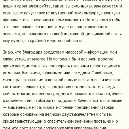
пищи и проанализируйте, так ли вы сильны, как вам кажется. И
если вы не почувствуете внутренний дискомфорт, значит, вы
проникаетесь значением и смыслом поста. Но для того чтобы
это произошло в сознании, в душе невоцерковленного
человека, незнакомого с нашей церковной дисциплиной поста,
ему нужно, по крайней мере, попробовать.
Знаю, что благодаря средствам массовой информации мои
слова услышат многие. Но попросил бы и вас, мои дорогие
прихожане, именно так поговорить с вашими непостящимися
родными, близкими, знакомыми или соседями. С любовью,
мирно рассказать им о великой пользе поста для физического
состояния человека, для продления его молодости, а ведь
сейчас многие, особенно среднего и пожилого возраста, очень
озабочены тем, чтобы жить подольше. Хочешь жить подольше
— ешь меньше мяса, жиров, исполняй предписания Церкви,
которые основаны на великом двухтысячелетнем опыте,
свидетельствующем о спасительном значении поста, но и о
том, что пост всегда сопровождался укреплением сил