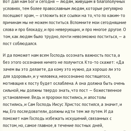
Вот дай нам Бог и сегодня — людям, живущим в благополучных
условиях, тем более православным людям, которые регулярно
посещают храм, — отложить все ссылки на то, что по каким-то
причинам мы не можем поститься. Вспомните мои сегодняшние
слова и про блокаду, и про неверующих, и про многое другое. О
том, как людям было трудно, почти невозможно поститься, — а
пост соблюдался.
И да поможет нам всем Господь осознать важность поста, а
без этого осознания ничего не получится. Кто-то скажет: «Да
зачем вы это делаете, да кому это нужно, да хорошо ли это
для здоровья», и у человека, неосознанно постящегося,
мотивация к посту будет ослаблена. А она должна быть очень
сильной, мы должны твердо знать, что пост — божественное
установление. Ведь и пророки постились, и апостолы
постились, и Сам Господь Иисус Христос постился, а значит, и
мы, Его последователи, должны идти тем же путем. И да
поможет нам Господь избежать искушений, связанных с
постом, но, самое главное, в течение постных дней,