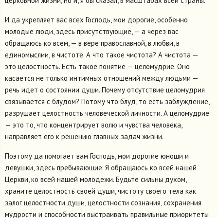
церковной жизни, но и, я бы сказал, в масштабах всей страны.
И да укрепляет вас всех Господь, мои дорогие, особенно
молодые люди, здесь присутствующие, — а через вас
обращаюсь ко всем, — в вере православной, в любви, в
единомыслии, в чистоте. А что такое чистота? А чистота —
это целостность. Есть такое понятие — целомудрие. Оно
касается не только интимных отношений между людьми —
речь идет о состоянии души. Почему отсутствие целомудрия
связывается с блудом? Потому что блуд, то есть заблуждение,
разрушает целостность человеческой личности. А целомудрие
— это то, что концентрирует волю и чувства человека,
направляет его к решению главных задач жизни.
Поэтому да помогает вам Господь, мои дорогие юноши и
девушки, здесь пребывающие. Я обращаюсь ко всей нашей
Церкви, ко всей нашей молодежи. Будьте сильны духом,
храните целостность своей души, чистоту своего тела как
залог целостности души, целостности сознания, сохранения
мудрости и способности выстраивать правильные приоритеты