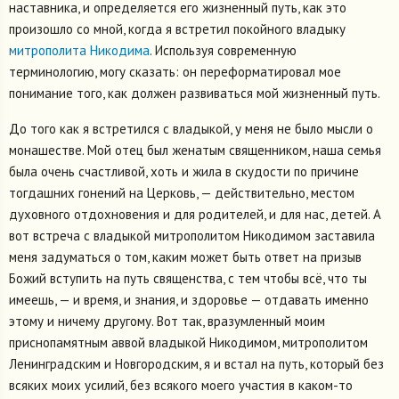
наставника, и определяется его жизненный путь, как это
произошло со мной, когда я встретил покойного владыку
митрополита Никодима
. Используя современную
терминологию, могу сказать: он переформатировал мое
понимание того, как должен развиваться мой жизненный путь.
До того как я встретился с владыкой, у меня не было мысли о
монашестве. Мой отец был женатым священником, наша семья
была очень счастливой, хоть и жила в скудости по причине
тогдашних гонений на Церковь, — действительно, местом
духовного отдохновения и для родителей, и для нас, детей. А
вот встреча с владыкой митрополитом Никодимом заставила
меня задуматься о том, каким может быть ответ на призыв
Божий вступить на путь священства, с тем чтобы всё, что ты
имеешь, — и время, и знания, и здоровье — отдавать именно
этому и ничему другому. Вот так, вразумленный моим
приснопамятным аввой владыкой Никодимом, митрополитом
Ленинградским и Новгородским, я и встал на путь, который без
всяких моих усилий, без всякого моего участия в каком-то