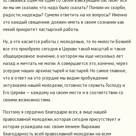
оставались один на один со своей взыскующей паствой? Все
ли мы им сказали, что надо было сказать? Поняли их скорби,
радости, надежды? Сумели ответить на их вопросы? Именно
это каждый священник должен иметь в своем сознании как
некий приоритет пастырской работы.
Ну, а что касается работы с молодежью, то по милости Божией
все это приобрело сегодня в Церкви такой масштаб и такое
общецерковное значение, о котором мы еще несколько лет
назад и мечтать не могли. А совершается это, конечно, через
усердие наших архипастырей и пастырей. Но самое главное,
что в ответ на это усердие мы видим пробуждение
энтузиазма нашей молодежи, готовности служить Господу и
Его Церкви — каждому на своем месте и в соответствии со
своими возможностями.
Поэтому я сердечно благодарю всех, в лице нашей
православной молодежи, которая сегодня присутствует и
которая услаждала нас своим пением. Выражаю
благодарность всей православной молодежи на всем