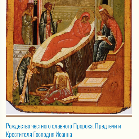
Рождество честного славного Пророка, Предтечи и
Крестителя Господня Иоанна