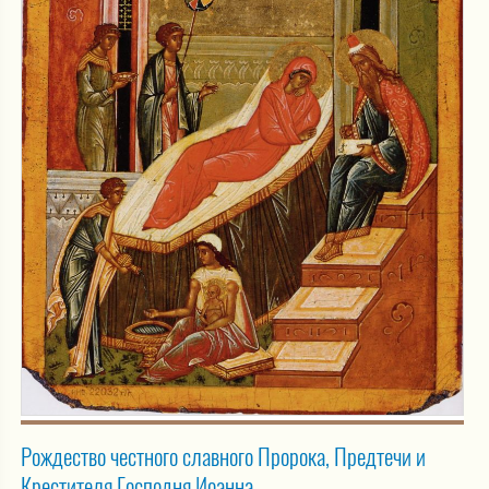
Рождество честного славного Пророка, Предтечи и
Крестителя Господня Иоанна