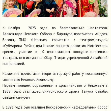
4 ноября 2023 года, по благословению настоятеля
Александро-Невского Собора г. Барнаула протоиерея Андрея
Басова, ПМО «Невские» совместно с театром-студей
«Субмарина Грейт» при Школе раннего развития Монтессори
приняли участие в IX православном конкурсе-фестивале
театрального искусства «Жар-Птица» учрежденной Алтайской
митрополией.
Коллектив представил жюри авторскую работу посвященную
святителю Николаю Японскому.
Первым японцем, обращённым в христианство о. Николаем в
1868 году, стал жрец синтоистского храма Такума Савабэ,
бывший самурай.
В 1891 года был освящен Воскресенский кафедральный собор