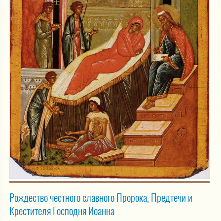
Рождество честного славного Пророка, Предтечи и
Крестителя Господня Иоанна