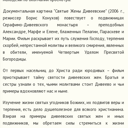
Документальная картина "Святые Жены Дивеевские" (2006 г.,
режиссер Борис Конухов) повествует о подвижницах
Серафимо-Дивеевского монастыря – преподобных
Александре, Марфе и Елене, блаженных Пелагии, Параскеве и
Марии. Фильм раскрывает их путь служения Господу, терпения
скорбей, непрестанной молитвы и великого смирения, явленных
в обители, именуемой Четвертым Уделом Пресвятой
Богородицы.
От первых насельниц до Христа ради юродивых – фильм
приоткрывает тайну святости дивеевских жен. Братья и
сестры узнали о тех, чьими молитвами стоит Дивеево и чьи
примеры вдохновляют нас и ныне.
Изучение жизни святых угодников Божиих, их подвигов веры и
терпения, есть дело душеполезное для всякого христианина.
Взирая на примеры дивеевских святых жен и иных
подвижников, мы обретаем силы стремиться к жизни