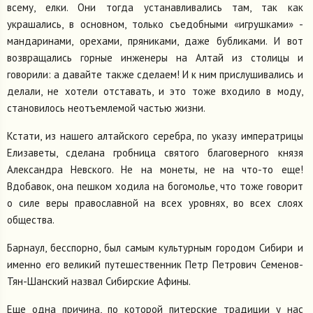
всему, елки. Они тогда устанавливались там, так как
украшались, в основном, только съедобными «игрушками» -
мандаринами, орехами, пряниками, даже бубликами. И вот
возвращались горные инженеры на Алтай из столицы и
говорили: а давайте также сделаем! И к ним прислушивались и
делали, не хотели отставать, и это тоже входило в моду,
становилось неотъемлемой частью жизни.
Кстати, из нашего алтайского серебра, по указу императрицы
Елизаветы, сделана гробница святого благоверного князя
Александра Невского. Не на монеты, не на что-то еще!
Вдобавок, она пешком ходила на богомолье, что тоже говорит
о силе веры православной на всех уровнях, во всех слоях
общества.
Барнаул, бесспорно, был самым культурным городом Сибири и
именно его великий путешественник Петр Петрович Семенов-
Тян-Шанский назвал Сибирские Афины.
Еще одна причина, по которой питерские традиции у нас