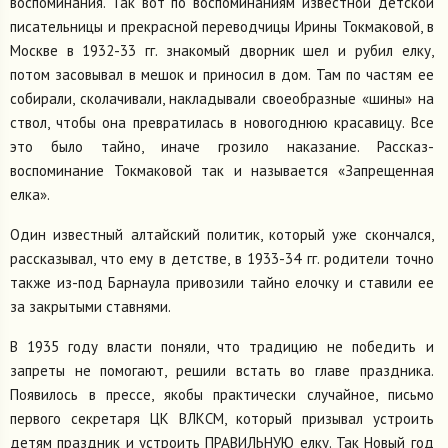
воспоминания. Так вот по воспоминаниям известной детской
писательницы и прекрасной переводчицы Ирины Токмаковой, в
Москве в 1932-33 гг. знакомый дворник шел и рубил елку,
потом засовывал в мешок и приносил в дом. Там по частям ее
собирали, сколачивали, накладывали своеобразные «шины» на
ствол, чтобы она превратилась в новогоднюю красавицу. Все
это было тайно, иначе грозило наказание. Рассказ-
воспоминание Токмаковой так и называется «Запрещенная
елка».
Один известный алтайский политик, который уже скончался,
рассказывал, что ему в детстве, в 1933-34 гг. родители точно
также из-под Барнаула привозили тайно елочку и ставили ее
за закрытыми ставнями.
В 1935 году власти поняли, что традицию не победить и
запреты не помогают, решили встать во главе праздника.
Появилось в прессе, якобы практически случайное, письмо
первого секретаря ЦК ВЛКСМ, который призывал устроить
детям праздник и устроить ПРАВИЛЬНУЮ елку. Так Новый год