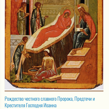
Рождество честного славного Пророка, Предтечи и
Крестителя Господня Иоанна