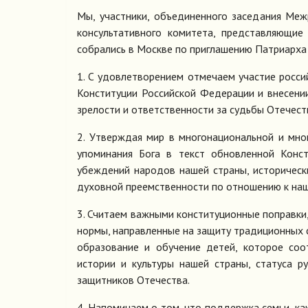
Мы, участники, объединенного заседания Меж
консультативного комитета, представляющие
собрались в Москве по приглашению Патриарха 
1. С удовлетворением отмечаем участие росси
Конституции Российской Федерации и внесении
зрелости и ответственности за судьбы Отечест
2. Утверждая мир в многонациональной и мн
упоминания Бога в текст обновленной Конст
убеждений народов нашей страны, исторически
духовной преемственности по отношению к на
3. Считаем важными конституционные поправки
нормы, направленные на защиту традиционных 
образование и обучение детей, которое соо
истории и культуры нашей страны, статуса р
защитников Отечества.
4. Напоминаем о том, что поддержка семьи, ка