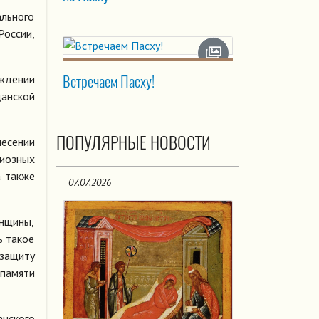
ального
России,
Встречаем Пасху!
уждении
данской
ПОПУЛЯРНЫЕ НОВОСТИ
несении
гиозных
а также
07.07.2026
енщины,
ь такое
защиту
 памяти
анского