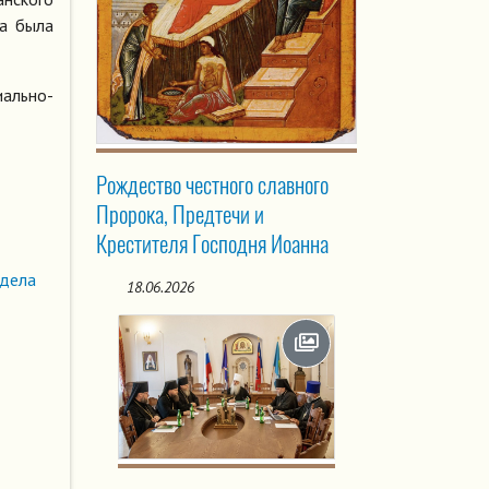
на была
иально-
Рождество честного славного
Пророка, Предтечи и
Крестителя Господня Иоанна
здела
18.06.2026