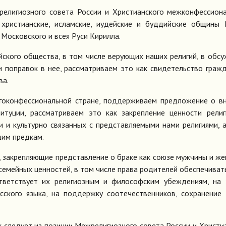
религиозного совета России и Христианского межконфессион
 христианские, исламские, иудейские и буддийские общины 
Московского и всея Руси Кирилла.
йского общества, в том числе верующих наших религий, в обс
 поправок в нее, рассматриваем это как свидетельство граж
ва.
огоконфессиональной стране, поддерживаем предложение о в
итуции, рассматриваем это как закрепление ценности рели
 и культурно связанных с представляемыми нами религиями, 
шим предкам.
, закрепляющие представление о браке как союзе мужчины и ж
семейных ценностей, в том числе права родителей обеспечиват
тветствует их религиозным и философским убеждениям, на 
усского языка, на поддержку соотечественников, сохранение
к следует из позиции Межрелигиозного совета России и Христи