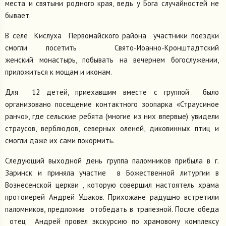
места и святыни родного края, ведь у Бога случайностей не
бывает.
В селе Кислуха Первомайского района участники поездки
смогли посетить Свято-Иоанно-Кронштадтский
женский монастырь, побывать на вечернем богослужении,
приложиться к мощам и иконам.
Для 12 детей, приехавшим вместе с группой было
организовано посещение контактного зоопарка «Страусиное
ранчо», где сельские ребята (многие из них впервые) увидели
страусов, верблюдов, северных оленей, диковинных птиц и
смогли даже их сами покормить.
Следующий выходной день группа паломников прибыла в г.
Заринск и приняла участие в Божественной литургии в
Вознесенской церкви , которую совершил настоятель храма
протоиерей Андрей Ушаков. Прихожане радушно встретили
паломников, предложив отобедать в трапезной. После обеда
отец Андрей провел экскурсию по храмовому комплексу