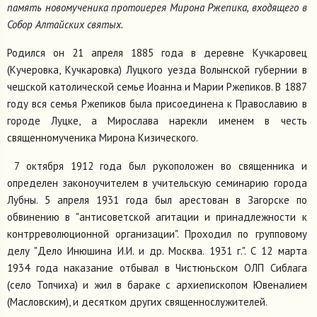
память новомученика протоиерея Мирона Ржепика, входящего в
Собор Алтайских святых.
Родился он 21 апреля 1885 года в деревне Кучкаровец
(Кучеровка, Кучкаровка) Луцкого уезда Волынской губернии в
чешской католической семье Иоанна и Марии Ржепиков. В 1887
году вся семья Ржепиков была присоединена к Православию в
городе Луцке, а Мирослава нарекли именем в честь
священномученика Мирона Кизического.
7 октября 1912 года был рукоположен во священника и
определен законоучителем в учительскую семинарию города
Лубны. 5 апреля 1931 года был арестован в Загорске по
обвинению в "антисоветской агитации и принадлежности к
контрреволюционной организации". Проходил по групповому
делу "Дело Инюшина И.И. и др. Москва. 1931 г.". С 12 марта
1934 года наказание отбывал в Чистюньском ОЛП Сиблага
(село Топчиха) и жил в бараке с архиепископом Ювеналием
(Масловским), и десятком других священнослужителей.