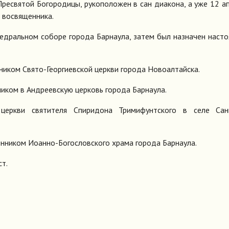
Пресвятой Богородицы, рукоположен в сан диакона, а уже 12 ап
я восвященника.
едральном соборе города Барнаула, затем был назначен наст
ником Свято-Георгиевской церкви города Новоалтайска.
иком в Андреевскую церковь города Барнаула.
церкви святителя Спиридона Тримифунтского в селе Сан
енником Иоанно-Богословского храма города Барнаула.
ст.