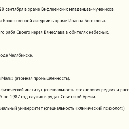
28 сентября в храме Вифлеемских младенцев-мучеников.
и Божественной литургии в храме Иоанна Богослова.
о раба Своего иерея Вячеслава в обителях небесных.
роде Челябинске.
«Маяк» (атомная промышленность).
физический институт (специальность «технология редких и рас
85 по 1987 год служил в рядах Советской Армии.
иальный университет (специальность «клинический психолог»).