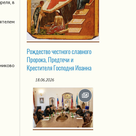
реля, в
оятелем
Рождество честного славного
Пророка, Предтечи и
никово
Крестителя Господня Иоанна
18.06.2026