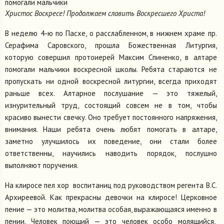
помогали мальчики
Христос Воскресе! Продолжаем славить Воскресшего Христа!
В неделю 4-ю по Пасхе, о расслабленном, в нижнем храме пр.
Серафима Саровского, прошла Божественная Литургия,
которую совершил протоиерей Максим Спиненко, в алтаре
помогали мальчики воскресной школы. Ребята стараются не
пропускать ни одной воскресной литургии, всегда приходят
раньше всех. Алтарное послушание — это тяжелый,
изнурительный труд, состоящий совсем не в том, чтобы
красиво вынести свечку. Оно требует постоянного напряжения,
внимания. Наши ребята очень любят помогать в алтаре,
заметно улучшилось их поведение, они стали более
ответственны, научились наводить порядок, послушно
выполняют поручения.
На клиросе пел хор воспитаниц под руководством регента В.С.
Архиреевой. Как прекрасны девочки на клиросе! Церковное
пение — это молитва, молитва особая, выражающаяся именно в
пении. Человек поющий — это человек особо молящийся,