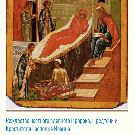
Рождество честного славного Пророка, Предтечи и
Крестителя Господня Иоанна