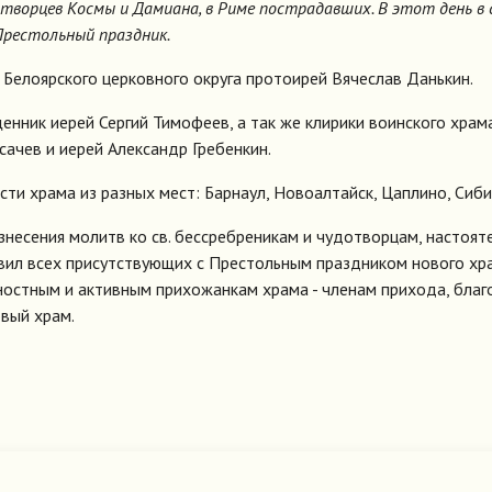
дотворцев Космы и Дамиана, в Риме пострадавших. В этот день в 
Престольный праздник.
Белоярского церковного округа протоирей Вячеслав Данькин.
енник иерей Сергий Тимофеев, а так же клирики воинского храма
сачев и иерей Александр Гребенкин.
сти храма из разных мест: Барнаул, Новоалтайск, Цаплино, Сиби
знесения молитв ко св. бессребреникам и чудотворцам, настоят
вил всех присутствующих с Престольным праздником нового хра
ностным и активным прихожанкам храма - членам прихода, благ
вый храм.