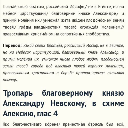
Позна́й свою́ бра́тию, росси́йский Ио́сифе,/ не в Еги́пте, но на
Небеси́ ца́рствующий,/ благове́рный кня́же Алекса́ндре,/ и
приими́ моле́ния их,/ умножа́я жи́та лю́дем плодоно́сием земли́
твоея́,/ гра́ды влады́чествия твоего́ огражда́я моле́нием,//
правосла́вным христиа́ном на сопроти́вныя спобо́рствуя.
Перевод:
Узнай своих братьев, российский Иосиф, не в Египте,
но на Небесах царствующий, благоверный князь Александр, и
прими моления их, умножая число плодов людям плодоносием
земли твоей, города под властью твоей охраняя молением,
православным христианам в борьбе против врагов оказывая
помощь.
Тропарь благоверному князю
Александру Невскому, в схиме
Алексию, глас 4
Я́ко благочести́ваго ко́рене/ пречестна́я о́трасль был еси́,