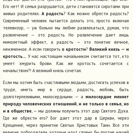
Его нет! И семья разрушается, дети становятся сиротами при
живых родителях.
А радость
? Как можно обрести радость?
Современный человек пытается делать это, просто включая
телевизор, — уж больно мы любим развлекаться, думая, что
развлечение — это радость. Но развлечение дает лишь
мимолетный эффект, а радость — это понятие вечное,
неизменное. А если говорить
о кротости
?
Великий князь — и
кротость...
У нас настоящим начальником считается тот, кто
умеет хмурить брови. Как же кротость сочетается с
начальством?! А великий князь сочетал.
Если мы хотим быть счастливыми людьми, достигать успехов в
труде, иметь мир в сердце, радость, любовь, быть
долготерпеливыми, милосердными — а
милосердие меняет
природу человеческих отношений
,
и не только в семье, но
и в обществе
, — мы должны получить этот дар Святого Духа.
Где же обрести его? Бог дает этот дар в Церкви, через
Крещение, через принятие Святых Христовых Таин. Все эти
великие добродетели, которые идут словно бы против нашей