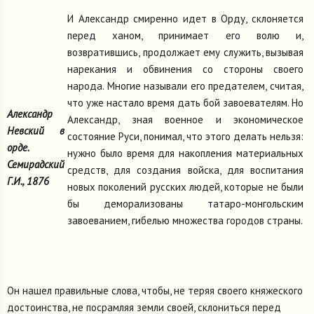
И Александр смиренно идет в Орду, склоняется
перед ханом, принимает его волю и,
возвратившись, продолжает ему служить, вызывая
нарекания и обвинения со стороны своего
народа. Многие называли его предателем, считая,
что уже настало время дать бой завоевателям. Но
Александр
Александр, зная военное и экономическое
Невский в
состояние Руси, понимал, что этого делать нельзя:
орде.
нужно было время для накопления материальных
Семирадский
средств, для создания войска, для воспитания
Г.И., 1876
новых поколений русских людей, которые не были
бы деморализованы татаро-монгольским
завоеванием, гибелью множества городов страны.
Он нашел правильные слова, чтобы, не теряя своего княжеского
достоинства, не посрамляя земли своей, склониться перед