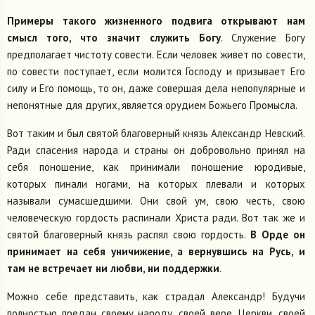
Примеры такого жизненного подвига открывают нам
смысл того, что значит служить Богу
. Служение Богу
предполагает чистоту совести. Если человек живет по совести,
по совести поступает, если молится Господу и призывает Его
силу и Его помощь, то он, даже совершая дела непопулярные и
непонятные для других, является орудием Божьего Промысла.
Вот таким и был святой благоверный князь Александр Невский.
Ради спасения народа и страны он добровольно принял на
себя поношение, как принимали поношение юродивые,
которых пинали ногами, на которых плевали и которых
называли сумасшедшими. Они свой ум, свою честь, свою
человеческую гордость распинали Христа ради. Вот так же и
святой благоверный князь распял свою гордость.
В Орде он
принимает на себя уничижение, а вернувшись на Русь, и
там не встречает ни любви, ни поддержки
.
Можно себе представить, как страдал Александр! Будучи
полностью предан своему народу, своей вере, Церкви, своей