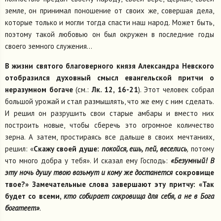
земле, он принимал поношение от своих же, совершая дела,
которые только и могли тогда спасти наш народ. Может быть,
поэтому такой любовью он был окружен в последние годы
своего земного служения...
В жизни святого благоверного князя Александра Невского
отобразился духовный смысл евангельской притчи о
неразумном богаче
(см.:
Лк. 12, 16-21
). Этот человек собрал
большой урожай и стал размышлять, что же ему с ним сделать.
И решил он разрушить свои старые амбары и вместо них
построить новые, чтобы сберечь это огромное количество
зерна. А затем, простираясь все дальше в своих мечтаниях,
решил: «
Скажу своей душе:
покойся, ешь, пей, веселись
,
потому
что много добра у тебя». И сказал ему Господь:
«Безумный! В
эту ночь душу твою возьмут и кому же достанется
сокровище
твое?» Замечательные слова завершают эту притчу: «Так
будет со всеми,
кто собирает сокровища для себя, а не в Бога
богатеет»
.