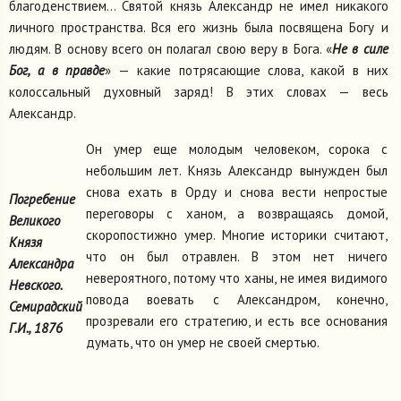
благоденствием... Святой князь Александр не имел никакого
личного пространства. Вся его жизнь была посвящена Богу и
людям. В основу всего он полагал свою веру в Бога. «
Не в силе
Бог, а в правде
» — какие потрясающие слова, какой в них
колоссальный духовный заряд! В этих словах — весь
Александр.
Он умер еще молодым человеком, сорока с
небольшим лет. Князь Александр вынужден был
снова ехать в Орду и снова вести непростые
Погребение
переговоры с ханом, а возвращаясь домой,
Великого
скоропостижно умер. Многие историки считают,
Князя
что он был отравлен. В этом нет ничего
Александра
невероятного, потому что ханы, не имея видимого
Невского.
повода воевать с Александром, конечно,
Семирадский
прозревали его стратегию, и есть все основания
Г.И., 1876
думать, что он умер не своей смертью.