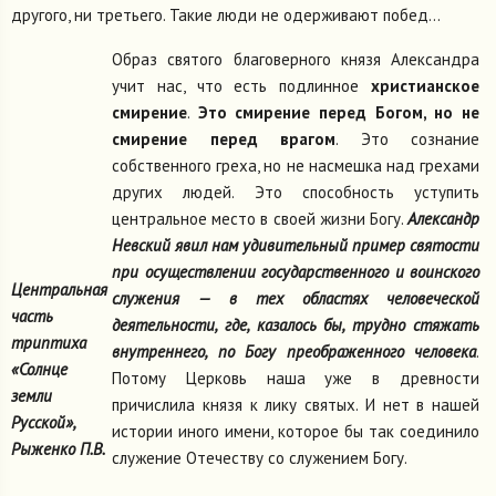
другого, ни третьего. Такие люди не одерживают побед...
Образ святого благоверного князя Александра
учит нас, что есть подлинное
христианское
смирение
.
Это смирение перед Богом, но не
смирение перед врагом
. Это сознание
собственного греха, но не насмешка над грехами
других людей. Это способность уступить
центральное место в своей жизни Богу.
Александр
Невский явил нам удивительный пример святости
при осуществлении государственного и воинского
Центральная
служения — в тех областях человеческой
часть
деятельности, где, казалось бы, трудно стяжать
триптиха
внутреннего, по Богу преображенного человека
.
«Солнце
Потому Церковь наша уже в древности
земли
причислила князя к лику святых. И нет в нашей
Русской»,
истории иного имени, которое бы так соединило
Рыженко П.В.
служение Отечеству со служением Богу.