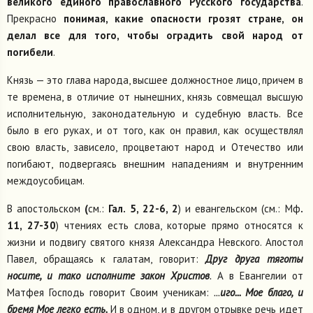
великого единого православного Русского государства
.
Прекрасно
понимая, какие опасности грозят стране, он
делал все для того, чтобы оградить свой народ от
погибели
.
Князь — это глава народа, высшее должностное лицо, причем в
те времена, в отличие от нынешних, князь совмещал высшую
исполнительную, законодательную и судебную власть. Все
было в его руках, и от того, как он правил, как осуществлял
свою власть, зависело, процветают народ и Отечество или
погибают, подвергаясь внешним нападениям и внутренним
междоусобицам.
В апостольском
(
см.:
Гал. 5, 22-6, 2
) и евангельском (см.: Мф
.
11, 27-30
) чтениях есть слова, которые прямо относятся к
жизни и подвигу святого князя Александра Невского. Апостол
Павел, обращаясь к галатам, говорит:
Друг друга тяготы
носите, и тако исполните закон Христов
.
А в Евангелии от
Матфея Господь говорит Своим ученикам:
...
иго... Мое благо, и
бремя Мое легко есть.
И в одном, и в другом отрывке речь идет