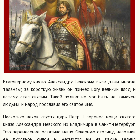
Благоверному князю Александру Невскому были даны многие
таланты; за короткую жизнь он принес Богу великий плод и
потому стал святым. Такой подвиг не мог быть не замечен
людьми, и народ прославил его святое имя.
Несколько веков спустя царь Петр I перенес мощи святого
князя Александра Невского из Владимира в Санкт-Петербург.
Это перенесение освятило нашу Северную столицу, наполнив
ее духовной силой, и, несмотря ни на какие веяния