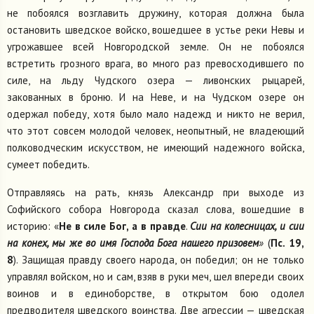
не побоялся возглавить дружину, которая должна была
остановить шведское войско, вошедшее в устье реки Невы и
угрожавшее всей Новгородской земле. Он не побоялся
встретить грозного врага, во много раз превосходившего по
силе, на льду Чудского озера — ливонских рыцарей,
закованных в броню. И на Неве, и на Чудском озере он
одержал победу, хотя было мало надежд и никто не верил,
что этот совсем молодой человек, неопытный, не владеющий
полководческим искусством, не имеющий надежного войска,
сумеет победить.
Отправляясь на рать, князь Александр при выходе из
Софийского собора Новгорода сказал слова, вошедшие в
историю: «
Не в силе Бог, а в правде
.
Сии на колесницах, и сии
на конех, мы же во имя Господа Бога нашего призовем
»
(
Пс. 19,
8
). Защищая правду своего народа, он победил; он не только
управлял войском, но и сам, взяв в руки меч, шел впереди своих
воинов и в единоборстве, в открытом бою одолел
предводителя шведского воинства. Две агрессии — шведская