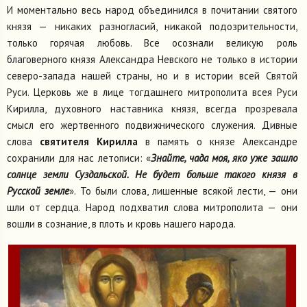
И моментально весь народ объединился в почитании святого
князя — никаких разногласий, никакой подозрительности,
только горячая любовь. Все осознали великую роль
благоверного князя Александра Невского не только в истории
северо-запада нашей страны, но и в истории всей Святой
Руси. Церковь же в лице тогдашнего митрополита всея Руси
Кирилла, духовного наставника князя, всегда прозревала
смысл его жертвенного подвижнического служения. Дивные
слова
святителя Кирилла
в память о князе Александре
сохранили для нас летописи: «
Знайте, чада моя, яко уже зашло
солнце земли Суздальской. Не будет больше такого князя в
Русской земле
». То были слова, лишенные всякой лести, — они
шли от сердца. Народ подхватил слова митрополита — они
вошли в сознание, в плоть и кровь нашего народа.