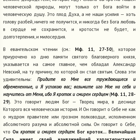
человеческой природы, могут только от Бога войти в
человеческую душу. Это плод Духа, а не наши усилия — хоть
голову разбей, ничего не получится, и никогда без Бога любовь
в сердце не сохранится, и кротости не будет, и
долготерпения, и милосердия.
В евангельском чтении (см.:
Мф. 11, 27-30
), которое
приурочено ко дню памяти святого благоверного князя,
указывается на самое главное, чем обладал Александр
Невский, на ту причину, по которой он стал святым. Слова эти
удивительны:
Придите ко Мне все труждающиеся и
обремененные, и Я успокою вас; возьмите иго Мое на себя и
научитесь от Меня, ибо Я кроток и смирен сердцем
(
Мф. 11, 28-
29
). Это говорит людям Бог — Творец мира, в деснице
Которого вся человеческая история. И Он говорит о Себе не как
о мудром правителе или грозном полководце, исполненном
абсолютного разума и абсолютной силы. Он говорит о Себе,
что
Он
кроток и смирен сердцем
.
Бог кроток... Величайшая
Сила имеет своей наиважнейшей характеристикой