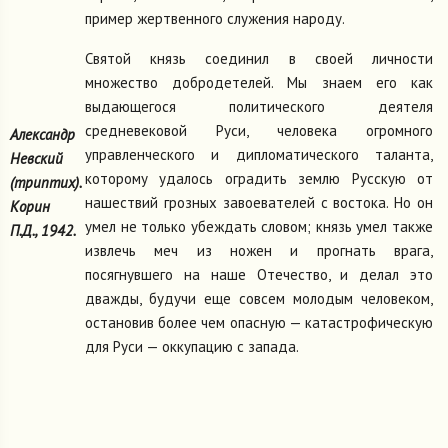
пример жертвенного служения народу.
Святой князь соединил в своей личности
множество добродетелей. Мы знаем его как
выдающегося политического деятеля
средневековой Руси, человека огромного
Александр
управленческого и дипломатического таланта,
Невский
которому удалось оградить землю Русскую от
(триптих).
нашествий грозных завоевателей с востока. Но он
Корин
умел не только убеждать словом; князь умел также
П.Д., 1942.
извлечь меч из ножен и прогнать врага,
посягнувшего на наше Отечество, и делал это
дважды, будучи еще совсем молодым человеком,
остановив более чем опасную — катастрофическую
для Руси — оккупацию с запада.