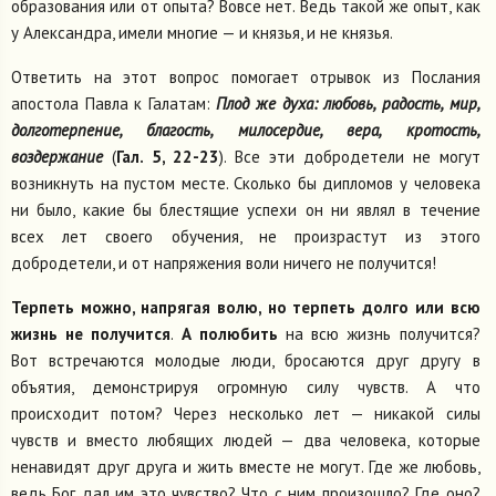
образования или от опыта? Вовсе нет. Ведь такой же опыт, как
у Александра, имели многие — и князья, и не князья.
Ответить на этот вопрос помогает отрывок из Послания
апостола Павла к Галатам:
Плод же духа: любовь, радость, мир,
долготерпение, благость, милосердие, вера, кротость,
воздержание
(
Гал. 5, 22-23
). Все эти добродетели не могут
возникнуть на пустом месте. Сколько бы дипломов у человека
ни было, какие бы блестящие успехи он ни являл в течение
всех лет своего обучения, не произрастут из этого
добродетели, и от напряжения воли ничего не получится!
Терпеть можно, напрягая волю, но терпеть долго или всю
жизнь не получится
.
А полюбить
на всю жизнь получится?
Вот встречаются молодые люди, бросаются друг другу в
объятия, демонстрируя огромную силу чувств. А что
происходит потом? Через несколько лет — никакой силы
чувств и вместо любящих людей — два человека, которые
ненавидят друг друга и жить вместе не могут. Где же любовь,
ведь Бог дал им это чувство? Что с ним произошло? Где оно?