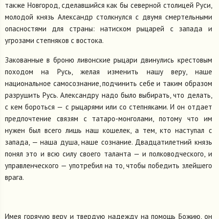
также Новгород, сделавшийся как бы северной столицей Руси,
молодой князь Александр столкнулся с двумя смертельными
опасностями для страны: натиском рыцарей с запада и
угрозами степняков с востока.
Закованные в броню ливонские рыцари двинулись крестовым
походом на Русь, желая изменить нашу веру, наше
национальное самосознание, подчинить себе и таким образом
разрушить Русь. Александру надо было выбирать, что делать,
с кем бороться — с рыцарями или со степняками. И он отдает
предпочтение связям с татаро-монголами, потому что им
нужен был всего лишь наш кошелек, а тем, кто наступал с
запада, — наша душа, наше сознание. Двадцатилетний князь
понял это и всю силу своего таланта — и полководческого, и
управленческого — употребил на то, чтобы победить злейшего
врага.
Имея горячую веру и твердую надежду на помощь Божию, он