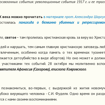
освязанных события: революционные события 1917 г. и ее траг
ХХ века можно прочитать
в материале
прот. Александра Шаргу
состоялась
панихида о безвинно убиенных и репрессирова
ло
,
святое -
там пролилась христианская кровь за веру во Христа
юдей и нарушать, тем самым главную христианскую заповедь лю
влеченным, особенно когда память о тех временах тускнеет
олжается детоубийство в виде абортов). Но оно может и долж
 участниками тех событий. 28 октября мы молитвенно вспо
вятителя Афанасия (Сахарова), епископа Ковровского
.
 познакомиться, во-первых, с выдержкой из жития новомуч
лубоко верующего человека - С.И. Фуделя. Одно время он разд
тся с нами своими воспоминаниями.