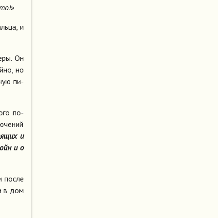
это!
»
ль­ца, и
е­ры. Он
й­но, но
­ную пи­
ко­го по­
ю­че­ний
дя­щих и
войн и о
и по­сле
ли в дом