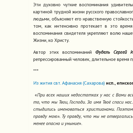
Эти духовно чуткие воспоминания удивитель
картиной трудной жизни русского православно
людьми, объясняют его нравственную стойкость
том, как интенсивно протекает в это время
воспоминания свидетеля укрепляют волю наше
Жизни, ко Христу.
Автор этих воспоминаний
Фудель Сергей И
репрессированный человек, длительное время п
***
Из жития свт. Афанасия (Сахарова)
исп., еписко
«
При всех наших недостатках у нас с Вами вс
то, что мы Твои, Господи. За имя Твоё спаси на
стыдились именоваться христианами. Поэтому
правду мою». Ту правду, что мы не отвергались
менее опасно и уныние
».