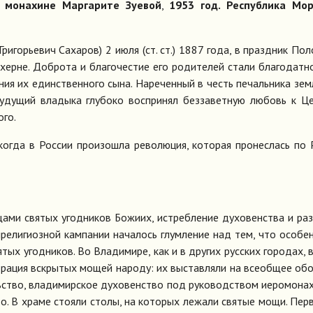
) монахине Маргарите Зуевой
,
1953 год. Республика Мор
Гри­горь­е­вич Са­ха­ров) 2 июля (ст. ст.) 1887 го­да, в празд­ник По­л
ахерне. Доб­ро­та и бла­го­че­стие его родителей ста­ли бла­го­дат­
­ния их един­ствен­но­го сы­на. На­ре­чен­ный в честь пе­чаль­ни­ка зем
бу­ду­щий вла­ды­ка глу­бо­ко вос­при­нял без­за­вет­ную лю­бовь к Ц
­го.
о­гда в Рос­сии про­изо­шла ре­во­лю­ция, которая про­нес­лась по 
­ми свя­тых угод­ни­ков Бо­жи­их, ис­треб­ле­ние ду­хо­вен­ства и ра­з
ре­ли­ги­оз­ной кам­па­нии на­ча­лось глум­ле­ние над тем, что осо­бе
тых угод­ни­ков. Во Вла­ди­ми­ре, как и в дру­гих рус­ских го­ро­дах, в
тра­ция вскры­тых мо­щей на­ро­ду: их вы­став­ля­ли на все­об­щее обо
ь­ство, вла­ди­мир­ское ду­хо­вен­ство под ру­ко­вод­ством иеро­мо­на
во. В хра­ме сто­я­ли сто­лы, на ко­то­рых ле­жа­ли свя­тые мо­щи. Пер