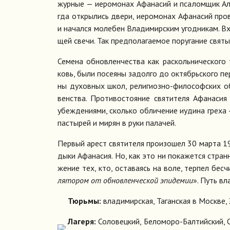
жур­ные — иеро­мо­нах Афа­на­сий и пса­лом­щик Але
гда от­кры­лись две­ри, иеро­мо­нах Афа­на­сий про­
и на­чал­ся мо­ле­бен Вла­ди­мир­ским угод­ни­кам. Вх
щей све­чи. Так пред­по­ла­га­е­мое по­ру­га­ние свя­т
Се­ме­на об­нов­лен­че­ства как рас­коль­ни­че­ско­г
ковь, бы­ли по­се­я­ны за­дол­го до ок­тябрь­ско­го пе
ны ду­хов­ных школ, ре­ли­ги­оз­но-фило­соф­ских об
вен­ства. Про­ти­во­сто­я­ние свя­ти­те­ля Афа­на­си
убеж­де­ни­я­ми, сколь­ко об­ли­че­ние иуди­на гре­ха
пас­ты­рей и ми­рян в ру­ки па­ла­чей.
Пер­вый арест свя­ти­те­ля про­изо­шел 30 мар­та 1
ды­ки Афа­на­сия. Но, как это ни по­ка­жет­ся стран­
же­ние тех, кто, оста­ва­ясь на во­ле, тер­пел бес­ч
ля­то­ром от об­нов­лен­че­ской эпи­де­мии
». Путь вла
Тюрь­мы:
вла­ди­мир­ская, Та­ган­ская в Москве, З
Ла­ге­ря:
Со­ло­вец­кий, Бе­ло­мо­ро-Бал­тий­ский, 