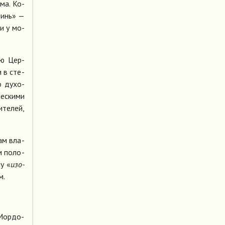
­ма. Ко­
Аминь» —
ли у мо­
ную Цер­
и в сте­
о ду­хо­
е­ски­ми
­те­лей,
вам вла­
м по­ло­
му «
изо­
м.
 Мор­до­