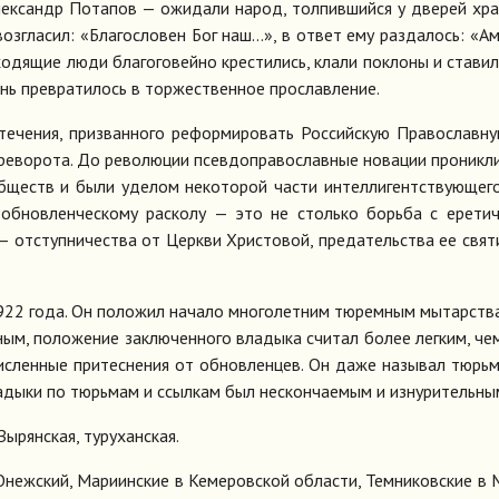
к­сандр По­та­пов — ожи­да­ли на­род, тол­пив­ший­ся у две­рей хра
воз­гла­сил: «Бла­го­сло­вен Бог наш...», в от­вет ему раз­да­лось: «
о­дя­щие лю­ди бла­го­го­вей­но кре­сти­лись, кла­ли по­кло­ны и ста­ви­
ынь пре­вра­ти­лось в тор­же­ствен­ное про­слав­ле­ние.
о те­че­ния, при­зван­но­го ре­фор­ми­ро­вать Рос­сий­скую Пра­во­слав­
­ре­во­ро­та. До ре­во­лю­ции псев­до­пра­во­слав­ные но­ва­ции про­ник­л
­ществ и бы­ли уде­лом неко­то­рой ча­сти ин­тел­ли­гент­ству­ю­ще­г
я об­нов­лен­че­ско­му рас­ко­лу — это не столь­ко борь­ба с ере­ти­ч
 — от­ступ­ни­че­ства от Церк­ви Хри­сто­вой, пре­да­тель­ства ее свя­ти
922 го­да. Он по­ло­жил на­ча­ло мно­го­лет­ним тю­рем­ным мы­тар­ст
ным, по­ло­же­ние за­клю­чен­но­го вла­ды­ка счи­тал бо­лее лег­ким, че
ис­лен­ные при­тес­не­ния от об­нов­лен­цев. Он да­же на­зы­вал тюрь­
­ды­ки по тюрь­мам и ссыл­кам был нескон­ча­е­мым и из­ну­ри­тель­ны
ы­рян­ская, ту­ру­хан­ская.
Онеж­ский, Ма­ри­ин­ские в Ке­ме­ров­ской об­ла­сти, Тем­ни­ков­ские в