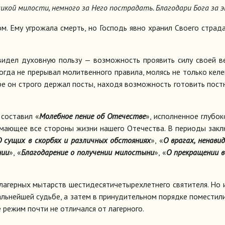
­ли­кой ми­ло­сти, немно­го за Него по­стра­дать. Бла­го­да­ри Бо­га за 
ом. Ему угро­жа­ла смерть, но Гос­подь яв­но хра­нил Сво­е­го стра­да
и­дел ду­хов­ную поль­зу — воз­мож­ность про­явить си­лу сво­ей в
­гда не пре­ры­вал мо­лит­вен­но­го пра­ви­ла, мо­лясь не толь­ко ке­ле
е­ре он стро­го дер­жал по­сты, на­хо­дя воз­мож­ность го­то­вить пост
со­ста­вил «
Мо­леб­ное пе­ние об Оте­че­стве
», ис­пол­нен­ное глу­бо­
­ма­ю­щее все сто­ро­ны жиз­ни на­ше­го Оте­че­ства. В пе­ри­о­ды за­кл
 су­щих в скор­бях и раз­лич­ных об­сто­я­ни­ях
», «
О вра­гах, нена­ви­
нии
», «
Бла­го­да­ре­ние о по­лу­че­нии ми­ло­сты­ни
», «
О пре­кра­ще­нии 
­гер­ных мы­тарств ше­сти­де­ся­ти­че­ты­рех­лет­не­го свя­ти­те­ля. Но 
ль­ней­шей судь­бе, а за­тем в при­ну­ди­тель­ном по­ряд­ке по­ме­сти­
ре­жим по­чти не от­ли­чал­ся от ла­гер­но­го.