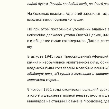
па­дай ду­хом. Гос­подь спо­до­бил те­бя, по Сво­ей ве
На Со­лов­ках вла­ды­ка Афа­на­сий за­ра­зил­ся ти­ф
вла­ды­ка вы­жил бук­валь­но чу­дом.
Но при этом по­сто­ян­ном утом­ле­нии вла­ды­ка в
неиз­мен­но дер­жал­ся уста­ва Свя­той Церк­ви, ни­ко
и в об­ще­стве сво­их со­ка­мер­ни­ков. Да­же в ла­г
щу.
В ав­гу­сте 1941 го­да Прео­свя­щен­ный Афа­на­сий 
ка­я­ния и необы­чай­ной мо­лит­вен­ной си­лы, об­ни
вла­ды­кой бы­ли со­став­ле­ны мо­леб­ные пе­ния «
О
оби­дя­щих нас
», «
О су­щих в тем­ни­цах и за­то­че­
ми­ре все­го ми­ра
»...
9 но­яб­ря 1951 го­да окон­чил­ся по­след­ний срок ла
это­го его дер­жа­ли в пол­ной неиз­вест­но­сти о да
ин­ва­ли­дов на стан­ции Потьма (в Мор­до­вии), где 