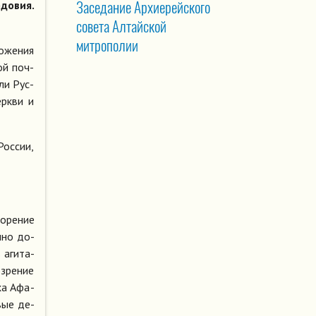
Заседание Архиерейского
довия.
совета Алтайской
митрополии
о­же­ния
ной поч­
­ли Рус­
ерк­ви и
Рос­сии,
о­ре­ние
н­но до­
 аги­та­
­зре­ние
­ха Афа­
­вые де­