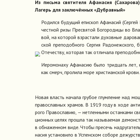
Из письма святителя Афанасия (Сахарова
Лагерь для заключённых «Дубравный»
Ро­дил­ся бу­ду­щий епи­скоп Афа­на­сий (Сер­гей 
чест­ной ри­зы Пре­свя­той Бо­го­ро­ди­цы во Вл
вой, на ко­то­рой взрас­та­ли ду­хов­ные да­ро­ва
ской пре­по­доб­но­го Сер­гия Ра­до­неж­ско­го, 
Оте­че­ству, ко­то­рая так от­ли­ча­ла пре­по­доб­но
Иеро­мо­на­ху Афа­на­сию бы­ло трид­цать лет, к
как смерч, про­ли­ла мо­ре хри­сти­ан­ской кро­ви.
Но­вая власть на­ча­ла гру­бое глум­ле­ние над мо­ща
пра­во­слав­ных хра­мов. В 1919 го­ду в хо­де ан­ти­
ро­го Пра­во­сла­вию, — нетлен­ны­ми остан­ка­ми свя­
ци­он­ных це­лях про­шла так на­зы­ва­е­мая де­мон­с
в об­на­жен­ном ви­де. Чтобы пре­сечь над­ру­га­тел
на­сия уста­но­ви­ло в Успен­ском со­бо­ре де­жур­ст