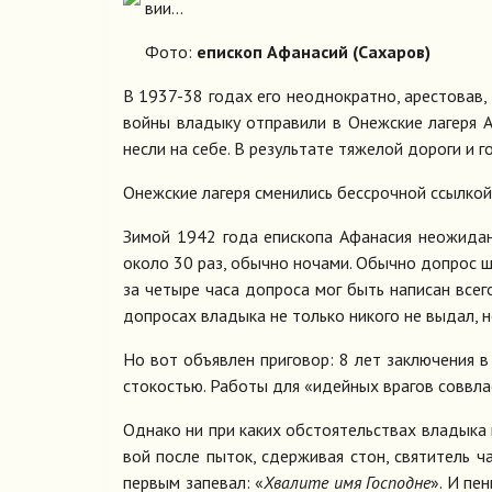
вии...
Фото:
епископ Афанасий (Сахаров)
В 1937-38 го­дах его неод­но­крат­но, аре­сто­вав, г
вой­ны вла­ды­ку от­пра­ви­ли в Онеж­ские ла­ге­ря 
нес­ли на се­бе. В ре­зуль­та­те тя­же­лой до­ро­ги и г
Онеж­ские ла­ге­ря сме­ни­лись бес­сроч­ной ссыл­кой
Зи­мой 1942 го­да епи­ско­па Афа­на­сия неожи­дан­
око­ло 30 раз, обыч­но но­ча­ми. Обыч­но до­прос ше
за че­ты­ре ча­са до­про­са мог быть на­пи­сан все­г
до­про­сах вла­ды­ка не толь­ко ни­ко­го не вы­дал, н
Но вот объ­яв­лен при­го­вор: 8 лет за­клю­че­ния в 
сто­ко­стью. Ра­бо­ты для «идей­ных вра­гов соввла­с
Од­на­ко ни при ка­ких об­сто­я­тель­ствах вла­ды­ка
вой по­сле пы­ток, сдер­жи­вая стон, свя­ти­тель ч
пер­вым за­пе­вал: «
Хва­ли­те имя Гос­подне
». И пе­