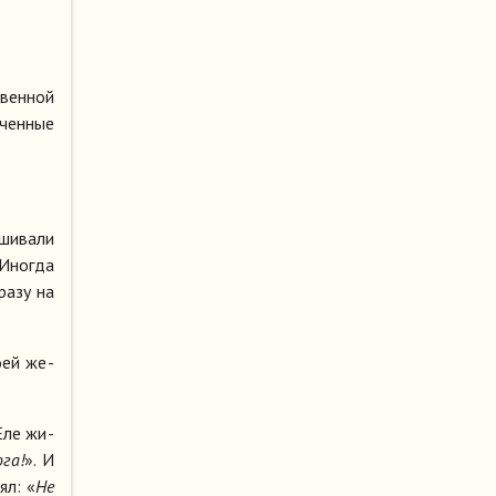
твен­ной
­чен­ные
ши­ва­ли
 Ино­гда
ра­зу на
о­ей же­
 Еле жи­
­га!
». И
ял: «
Не