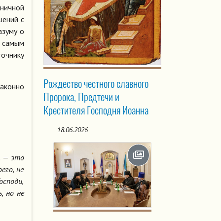
ничной
шений с
азуму о
 самым
точнику
Рождество честного славного
аконно
Пророка, Предтечи и
Крестителя Господня Иоанна
18.06.2026
, — это
его, не
осподи,
, но не