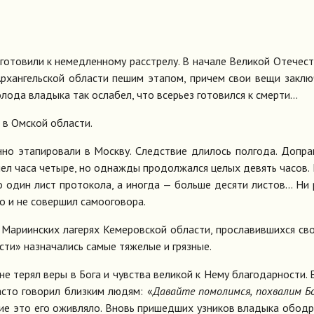
о­то­ви­ли к немед­лен­но­му рас­стре­лу. В на­ча­ле Ве­ли­кой Оте­че­с
Ар­хан­гель­ской об­ла­сти пе­шим эта­пом, при­чем свои ве­щи за­клю
о­ло­да вла­ды­ка так осла­бел, что все­рьез го­то­вил­ся к смер­ти...
 в Ом­ской об­ла­сти.
но эта­пи­ро­ва­ли в Моск­ву. След­ствие дли­лось пол­го­да. До­пра­
л ча­са че­ты­ре, но од­на­жды про­дол­жал­ся це­лых де­вять ча­сов.
о один лист про­то­ко­ла, а ино­гда — боль­ше де­ся­ти ли­стов... Ни 
о и не со­вер­шил са­мо­ого­во­ра.
Ма­ри­ин­ских ла­ге­рях Ке­ме­ров­ской об­ла­сти, про­сла­вив­ших­ся св
ти» на­зна­ча­лись са­мые тя­же­лые и гряз­ные.
 не те­рял ве­ры в Бо­га и чув­ства ве­ли­кой к Нему бла­го­дар­но­сти.
а­сто го­во­рил близ­ким лю­дям: «
Да­вай­те по­мо­лим­ся, по­хва­лим Бо
ние это его ожив­ля­ло. Вновь при­шед­ших уз­ни­ков вла­ды­ка обод­р