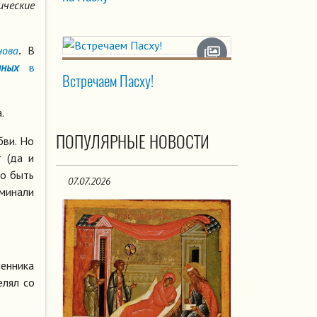
ические
нова
.
В
нных
в
Встречаем Пасху!
.
ПОПУЛЯРНЫЕ НОВОСТИ
бви. Но
 (да и
но быть
07.07.2026
минали
енника
елял со