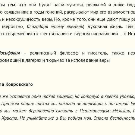
ны тем, что они будят наши чувства, реальной и даже буд
го священника в годы гонений, раскрывают мир его взаимоотно
 и несокрушимость веры. Но, кроме того, они еще дают пищу р
 (вероятно,
благодаря этому времени
) духовная жизнь. Тем
го современника к шествованию в верном направлении – к Ис
осифович
– религиозный философ и писатель, также нез
роведший в лагерях и тюрьмах за исповедание веры.
па Ковровского
ё же остается одна такая зацепка, на которую я крепко уповаю
с. При всех наших грехах мы никогда не отрекались от имени Тво
 мы можем дерзновенно сказать с Псалмопевцем: «Услыши, Г
 Христа. Не унывайте же и Вы, родная моя. Опасна беспечность