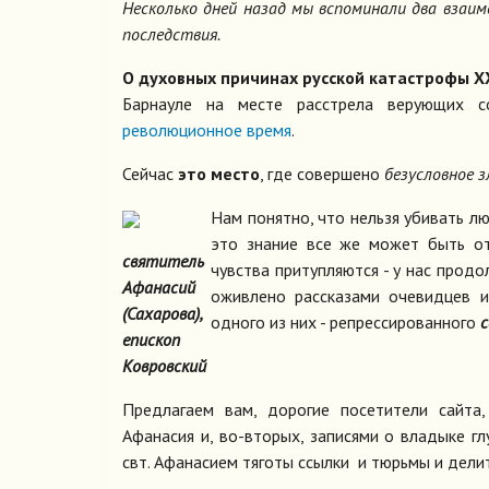
Несколько дней назад мы вспоминали два взаим
последствия.
О духовных причинах русской катастрофы 
Барнауле на месте расстрела верующих 
революционное время
.
Сейчас
это место
, где совершено
безусловное з
Нам понятно, что нельзя убивать л
это знание все же может быть от
святитель
чувства притупляются - у нас прод
Афанасий
оживлено рассказами очевидцев и
(Сахарова),
одного из них - репрессированного
с
епископ
Ковровский
Предлагаем вам, дорогие посетители сайта,
Афанасия и, во-вторых, записями о владыке г
свт. Афанасием тяготы ссылки и тюрьмы и дели