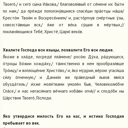
Твоего́,/ и сего́ сы́на Иа́кова,/ благоволи́вый от се́мене их бы́ти
по нам,/ да пре́жде поползну́вшияся спасе́ши пра́отцы на́ша/
Кресто́м Твои́м и Воскресе́нием/ и, расто́ргнув сме́ртныя у́зы,
совозста́виши вся,/ я́же от ве́ка су́щия в ме́ртвых,//
покланя́ющияся Тебе́, Христе́, Царю́ веко́в.
Хвалите Господа вси языцы, похвалите Его вси людие.
Я́коже в хла́де, посреде́ пла́мене/ росо́ю Ду́ха, ра́дующеся,
о́троцы Бо́жии хожда́ху,/ та́инственно в нем прообрази́вше
Тро́ицу/ и воплоще́ние Христо́во,/ и, я́ко му́дрии, ве́рою угаси́ша
си́лу о́гненную,/ и Дании́л же пра́ведный львов яви́ся
обузда́тель;/ и́хже моли́твами умоле́н быв, Человеколю́бче
Спа́се,/ и нас негаси́маго ве́чнаго изба́ви огня́// и сподо́би ны
Ца́рствия Твоего́, Го́споди.
Яко утвердися милость Его на нас, и истина Господня
пребывает во век.