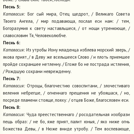
Песнь 5:
Катавасия:
Бог сый мира, Отец щедрот, / Великаго Совета
Твоего Ангела, / мир подавающа, послал еси нам: / тем,
Богоразумия к свету наставльшеся, / от нощи утренююще, /
славословим Тя, Человеколюбче.
Песнь 6:
Катавасия:
Из утробы Иону младенца изблева морский зверь, /
якова прият, / в Деву же всельшееся Слово / и плоть приемшее
пройде сохраншее нетленну. / Егоже бо не пострада истления,
/ Рождшую сохрани неврежденну.
Песнь 7:
Катавасия:
Отроцы, благочестию совоспитани, / злочестиваго
веления небрегше, / огненнаго прещения не убояшася, / но,
посреде пламени стояще, пояху: / отцев Боже, благословен еси.
Песнь 8:
Катавасия:
Чуда преестественнаго / росодательная изобрази
пещь образ: / не бо, яже прият, палит юныя, / яко ниже огнь
Божества Девы, / в Нюже вниде утробу. / Тем воспевающе,