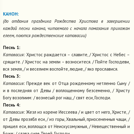
КАНОН:
(до отдания праздника Рождества Христова в завершении
каждой песни канона, читаемого с начала помазания прихожан
елеем, поются рождественские катавасии)
Песнь 1:
Катавасия:
Христос раждается – славите, / Христос с Небес –
срящите. / Христос на земли – возноситеся. / Пойте Господеви,
вся земля, / и веселием воспойте, людие, / яко прославися.
Песнь 3:
Катавасия:
Прежде век от Отца рожденному нетленно Сыну /
и в последняя от Девы / воплощенному безсеменно, / Христу
Богу возопиим: / вознесый рог наш, / свят еси, Господи.
Песнь 4:
Катавасия:
Жезл из корене Иессеева / и цвет от него, Христе, /
от Девы прозябл еси, / из горы, Хвальный, приосененныя чащи, /
пришел еси, воплощся от Неискусомужныя, / Невещественный и
Боже: / слава силе Твоей, Господи.