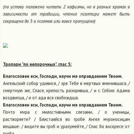
(по уставу положено читать 2 кафизмы, но в разных храмах в
зависимости от традиции, чтение псалтири может быть
сокращено до 3-х псалмов или вовсе пропущено)
Тропари "по непорочных", глас 5:
Благословен еси, Господи, научи мя оправданием Твоим.
Ангельский собор удивися, / зря Тебе в мертвых вменившася, /
смертную же, Спасе, крепость разоривша, / и с Собою Адама
воздвигша, / и от ада вся свобождша.
Благословен еси, Господи, научи мя оправданием Твоим.
Почто мvра с милостивными слезами, / о ученицы,
растворяете? / Блистаяйся во гробе Ангел мvроносицам
вещаше: / видите вы гроб и уразумейте, / Спас бо воскресе от
гроба.