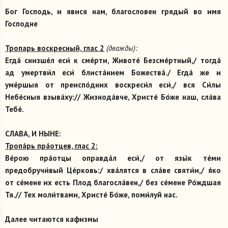
Бог Господь, и явися нам, благословен грядый во имя
Господне
Тропарь воскресный, глас 2
(дважды):
Егда́ снизше́л еси́ к сме́рти, Животе́ Безсме́ртный,/ тогда́
ад умертви́л еси́ блиста́нием Божества́./ Егда́ же и
уме́ршыя от преиспо́дних воскреси́л еси́,/ вся Си́лы
Небе́сныя взыва́ху:// Жизнода́вче, Христе́ Бо́же наш, сла́ва
Тебе́.
СЛАВА, И НЫНЕ:
Тропа́рь пра́отцев, глас 2:
Ве́рою пра́отцы оправда́л еси́,/ от язы́к те́ми
предобручи́вый Це́рковь:/ хва́лятся в сла́ве святи́и,/ я́ко
от се́мене их есть Плод благосла́вен,/ без се́мене Ро́ждшая
Тя.// Тех моли́твами, Христе́ Бо́же, поми́луй нас.
Далее читаются кафизмы