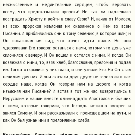
несмысленные и медлительные сердцем, чтобы веровать
всему, что предсказывали пророки! Не так ли надлежало
пострадать Христу и войти в славу Свою? И, начав от Моисея,
из всех пророков изъяснял им сказанное о Нем во всем
Писании. И приблизились они к тому селению, в которое шли; и
Он показывал им вид, что хочет идти далее. Но они
удерживали Его, говоря: останься с нами, потому что день уже
склонился к вечеру. И Он вошел и остался с ними. И когда Он
возлежал с ними, то, взяв хлеб, благословил, преломил и подал
им. Тогда открылись у них глаза, и они узнали Его. Но Он стал
невидим для них. И они сказали друг другу: не горело ли в нас
сердце наше, когда Он говорил нам на дороге и когда
изъяснял нам Писание? И, встав в тот же час, возвратились в
Иерусалим и нашли вместе одиннадцать Апостолов и бывших
с ними, которые говорили, что Господь истинно воскрес и
явился Симону. И они рассказывали о происшедшем на пути, и
как Он был узнан ими в преломлении хлеба.
Воскресе́ние Христо́во ви́девше
, поклони́мся Святому