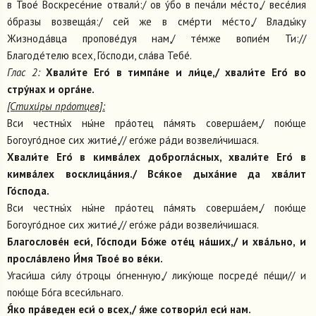
в Твое́ Воскресе́ние отвали́:/ ов у́бо в печа́ли ме́сто,/ весе́лия
о́бразы возвеща́я:/ сей же в сме́рти ме́сто,/ Влады́ку
Жизнода́вца пропове́дуя нам,/ те́мже вопие́м Ти://
Благоде́телю всех, Го́споди, сла́ва Тебе́.
Глас 2:
Хвали́те Его́ в тимпа́не и ли́це,/ хвали́те Его́ во
стру́нах и орга́не.
[Стихи́ры пра́отцев]:
Вси честны́х ны́не пра́отец па́мять соверша́ем,/ пою́ще
Богоуго́дное сих житие́,// его́же ра́ди возвели́чишася.
Хвали́те Его́ в кимва́лех доброгла́сных, хвали́те Его́ в
кимва́лех восклица́ния./ Вся́кое дыха́ние да хва́лит
Го́спода.
Вси честны́х ны́не пра́отец па́мять соверша́ем,/ пою́ще
Богоуго́дное сих житие́,// его́же ра́ди возвели́чишася.
Благослове́н еси́, Го́споди Бо́же оте́ц на́ших,/ и хва́льно, и
просла́влено И́мя Твое́ во ве́ки.
Угаси́ша си́лу о́троцы о́гненную,/ лику́юще посреде́ пе́щи// и
пою́ще Бо́га всеси́льнаго.
Я́ко пра́веден еси́ о всех,/ я́же сотвори́л еси́ нам.