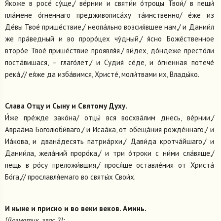
Я́коже в росе́ су́ще,/ ве́рнии и святи́и о́троцы Твои́/ в пещи́
пла́мене о́гненнаго предживописа́ху та́инственно/ е́же из
Де́вы Твое́ прише́ствие,/ неопа́льно возсия́вшее нам,/ и Дании́л
же пра́ведный и во проро́цех чу́дный,/ я́сно Боже́ственное
второ́е Твое́ прише́ствие проявля́я,/ ви́дех, до́ндеже престо́ли
поста́вишася, – глаго́лет,/ и Судия́ се́де, и о́гненная потече́
река́,// ея́же да изба́вимся, Христе́, моли́твами их, Влады́ко.
Слава Отцу и Сыну и Святому Духу.
И́же пре́жде зако́на/ отцы́ вся восхва́лим днесь, ве́рнии,/
Авраа́ма Боголюби́ваго,/ и Исаа́ка, от обеща́ния рожде́ннаго,/ и
Иа́кова, и двана́десять патриа́рхи,/ Дави́да кротча́йшаго,/ и
Дании́ла, жела́ний проро́ка,/ и три о́троки с ни́ми сла́вяще,/
пещь в ро́су преложи́вшия,/ прося́ще оставле́ния от Христа́
Бо́га,// прославля́емаго во святы́х Свои́х.
И ныне и присно и во веки веков. Аминь.
[Догматик, глас 2]: