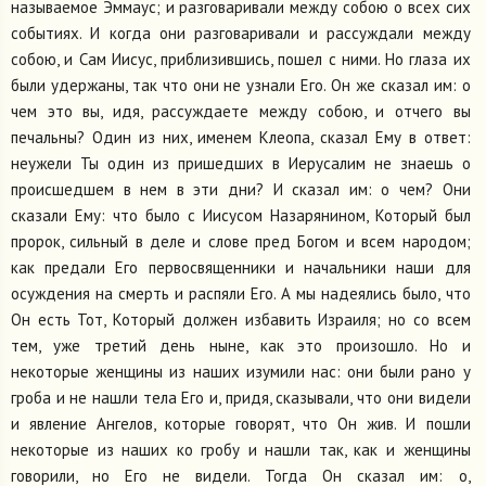
называемое Эммаус; и разговаривали между собою о всех сих
событиях. И когда они разговаривали и рассуждали между
собою, и Сам Иисус, приблизившись, пошел с ними. Но глаза их
были удержаны, так что они не узнали Его. Он же сказал им: о
чем это вы, идя, рассуждаете между собою, и отчего вы
печальны? Один из них, именем Клеопа, сказал Ему в ответ:
неужели Ты один из пришедших в Иерусалим не знаешь о
происшедшем в нем в эти дни? И сказал им: о чем? Они
сказали Ему: что было с Иисусом Назарянином, Который был
пророк, сильный в деле и слове пред Богом и всем народом;
как предали Его первосвященники и начальники наши для
осуждения на смерть и распяли Его. А мы надеялись было, что
Он есть Тот, Который должен избавить Израиля; но со всем
тем, уже третий день ныне, как это произошло. Но и
некоторые женщины из наших изумили нас: они были рано у
гроба и не нашли тела Его и, придя, сказывали, что они видели
и явление Ангелов, которые говорят, что Он жив. И пошли
некоторые из наших ко гробу и нашли так, как и женщины
говорили, но Его не видели. Тогда Он сказал им: о,