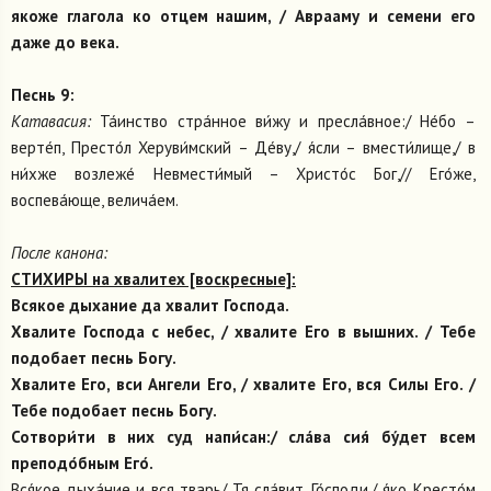
якоже глагола ко отцем нашим, / Аврааму и семени его
даже до века.
Песнь 9:
Катавасия:
Та́инство стра́нное ви́жу и пресла́вное:/ Не́бо –
верте́п, Престо́л Херуви́мский – Де́ву,/ я́сли – вмести́лище,/ в
ни́хже возлеже́ Невмести́мый – Христо́с Бог,// Его́же,
воспева́юще, велича́ем.
После канона:
СТИХИРЫ на хвалитех [воскресные]:
Всякое дыхание да хвалит Господа.
Хвалите Господа с небес, / хвалите Его в вышних. / Тебе
подобает песнь Богу.
Хвалите Его, вси Ангели Его, / хвалите Его, вся Силы Его. /
Тебе подобает песнь Богу.
Сотвори́ти в них суд напи́сан:/ сла́ва сия́ бу́дет всем
преподо́бным Его́.
Вся́кое дыха́ние и вся тварь/ Тя сла́вит, Го́споди,/ я́ко Кресто́м