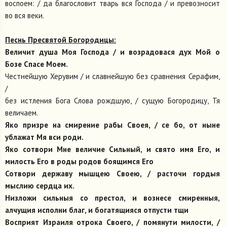
воспоем: / да благословит тварь вся Господа / и превозносит
во вся веки.
Песнь Пресвятой Богородицы:
Величит душа Моя Господа / и возрадовася дух Мой о
Бозе Спасе Моем.
Честнейшую Херувим / и славнейшую без сравнения Серафим,
/
без истления Бога Слова рождшую, / сущую Богородицу, Тя
величаем.
Яко призре на смирение рабы Своея, / се бо, от ныне
ублажат Мя вси роди.
Яко сотвори Мне величие Сильный, и свято имя Его, и
милость Его в роды родов боящимся Его
Сотвори державу мышцею Своею, / расточи гордыя
мыслию сердца их.
Низложи сильныя со престол, и вознесе смиренныя,
алчущия исполни благ, и богатящияся отпусти тщи
Восприят Израиля отрока Своего, / помянути милости, /