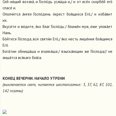
Сей ни́щий воззва́, и Госпо́дь услы́ша и,/ и от все́х скорбе́й его́
спасе́ и.
Ополчи́тся а́нгел Госпо́день о́крест боя́щихся Его́,/ и изба́вит
их.
Вкуси́те и ви́дите, я́ко благ Госпо́дь:/ блаже́н муж, и́же упова́ет
Нань.
Бо́йтеся Го́спода, вси́ святи́и Его́,/ я́ко несть лише́ния боя́щимся
Его́.
Бога́тии обнища́ша и взалка́ша:/ взыска́ющии же Го́спода// не
лиша́тся вся́каго бла́га.
КОНЕЦ ВЕЧЕРНИ. НАЧАЛО УТРЕНИ
(выключается свет, читается шестопсалмие: 3, 37, 62, 87, 102,
142 псалмы)