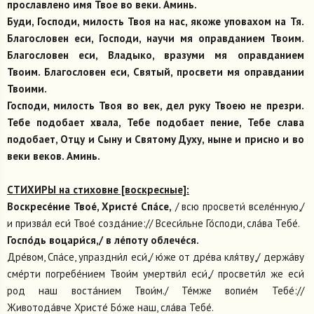
прославлено имя Твое во веки. Аминь.
Буди, Господи, милость Твоя на нас, якоже уповахом на Тя.
Благословен еси, Господи, научи мя оправданием Твоим.
Благословен еси, Владыко, вразуми мя оправданием
Твоим. Благословен еси, Святый, просвети мя оправдании
Твоими.
Господи, милость Твоя во век, дел руку Твоею не презри.
Тебе подобает хвала, Тебе подобает пение, Тебе слава
подобает, Отцу и Сыну и Святому Духу, ныне и присно и во
веки веков. Аминь.
СТИХИРЫ на стиховне [воскресные]:
Воскресе́ние Твое́, Христе́ Спа́се,
/ всю просвети́ вселе́нную,/
и призва́л еси́ Твое́ созда́ние:// Всеси́льне Го́споди, сла́ва Тебе́.
Госпо́дь воцари́ся,/ в ле́поту облече́ся.
Дре́вом, Спа́се, упраздни́л еси́,/ ю́же от дре́ва кля́тву,/ держа́ву
сме́рти погребе́нием Твои́м умертви́л еси́,/ просвети́л же еси́
род наш воста́нием Твои́м./ Те́мже вопие́м Тебе́://
Животода́вче Христе́ Бо́же наш, сла́ва Тебе́.