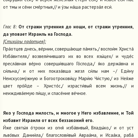
от тмы и се́ни сме́ртныя,// и у́зы на́ша растерза́л еси́.
Глас 8:
От стражи утренния до нощи, от стражи утренния,
да уповает Израиль на Господа.
[Стихи́ры пра́отцев]:
Пра́отцев днесь, ве́рнии, соверша́юще па́мять,/ воспои́м Христа́
Изба́вителя,/ возвели́чившаго их во всех язы́цех/ и чуде́с
пресла́вная ве́рно соверши́вшаго Го́спода,/ я́ко держа́вна и
си́льна,/ и от них показа́вша жезл си́лы нам –/ Еди́ну
Неискусому́жную и Богоотрокови́цу Мари́ю Чи́стую,/ из Нея́же
цвет про́йде – Христо́с,/ израсти́вый всем жизнь,// и
неиждива́емую пи́щу, и спасе́ние ве́чное.
Яко у Господа милость, и многое у Него избавление, и Той
избавит Израиля от всех беззаконий eго.
И́же святы́я о́троки из огня́ изба́вивый, Влады́ко,/ и от уст
льво́вых Дании́ла,/ благослови́вый Авраа́ма, и Исаа́ка, раба́