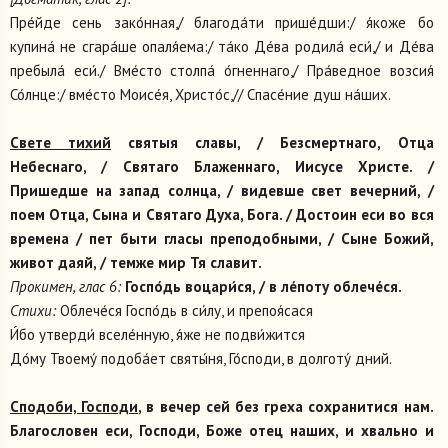
Пре́йде сень зако́нная,/ благода́ти прише́дши:/ я́коже бо
купина́ не сгара́ше опаля́ема:/ та́ко Де́ва родила́ еси́,/ и Де́ва
пребыла́ еси́./ Вме́сто столпа́ о́гненнаго,/ Пра́ведное возсия́
Со́лнце:/ вме́сто Моисе́я, Христо́с,// Спасе́ние душ на́ших.
Свете тихий
святыя славы, / Безсмертнаго, Отца
Небеснаго, / Святаго Блаженнаго, Иисусе Христе. /
Пришедше на запад солнца, / видевше свет вечерний, /
поем Отца, Сына и Святаго Духа, Бога. / Достоин еси во вся
времена / пет быти гласы преподобными, / Сыне Божий,
живот даяй, / темже мир Тя славит.
Прокимен, глас 6:
Госпо́дь воцари́ся, / в ле́поту облече́ся.
Стихи:
Облече́ся Госпо́дь в си́лу, и препоя́сася
И́бо утверди́ вселе́нную, я́же не подви́жится
До́му Твоему́ подоба́ет святы́ня, Го́споди, в долготу́ дний.
Сподоби, Господи
, в вечер сей без греха сохранитися нам.
Благословен еси, Господи, Боже отец наших, и хвально и