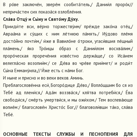
В ро́ве заключе́н, звере́м сообита́тель,/ Дании́л проро́к//
неприча́стен сих показа́ся озлобле́ния.
Сла́ва Отцу́ и Сы́ну и Свято́му Ду́ху.
Прииди́те вси, ве́рно торжеству́им/ пре́жде зако́на оте́ц,/
Авраа́ма и су́щих с ним ле́тнюю па́мять./ Иу́дово пле́мя
досто́йно почти́м,/ и́же в Вавило́не о́троки, угаси́вшия пе́щный
пла́мень,/ я́ко Тро́ицы о́браз с Дании́лом восхва́лим,/
проро́ческая прорече́ния изве́стно держа́ще,/ со Иса́ием
велегла́сно возопии́м:/ се Де́ва во чре́ве прии́мет/ и роди́т
Сы́на Емману́ила,// И́же есть с на́ми Бог.
И ныне и присно и во веки веков. Аминь.
Преблагослове́нна еси́, Богоро́дице Де́во,/ Вопло́щшим бо ся из
Тебе́ ад плени́ся,/ Ада́м воззва́ся,/ кля́тва потреби́ся,/ Е́ва
свободи́ся,/ сме́рть умертви́ся, и мы ожи́хом./ Тем воспева́юще
вопие́м:/ благослове́н Христо́с Бог,// благоволи́вши та́ко, сла́ва
Тебе́.
ОСНОВНЫЕ ТЕКСТЫ СЛУЖБЫ И ПЕСНОПЕНИЯ ДЛЯ