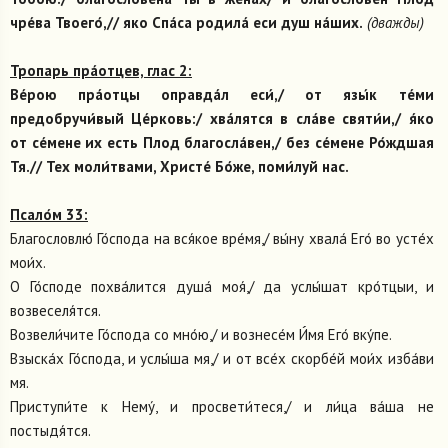
чре́ва Твоего́,// яко Спа́са родила́ еси душ на́ших.
(дважды)
Тропарь пра́отцев, глас 2:
Ве́рою пра́отцы оправда́л еси́,/ от язы́к те́ми
предобручи́вый Це́рковь:/ хва́лятся в сла́ве святи́и,/ я́ко
от се́мене их есть Плод благосла́вен,/ без се́мене Ро́ждшая
Тя.// Тех моли́твами, Христе́ Бо́же, поми́луй нас.
Псало́м 33:
Благословлю́ Го́спода на вся́кое вре́мя,/ вы́ну хвала́ Его́ во усте́х
мои́х.
О Го́споде похва́лится душа́ моя́,/ да услы́шат кро́тцыи, и
возвеселя́тся.
Возвели́чите Го́спода со мно́ю,/ и вознесе́м И́мя Его́ вку́пе.
Взыска́х Го́спода, и услы́ша мя,/ и от все́х скорбе́й мои́х изба́ви
мя.
Приступи́те к Нему́, и просвети́теся,/ и ли́ца ва́ша не
постыдя́тся.