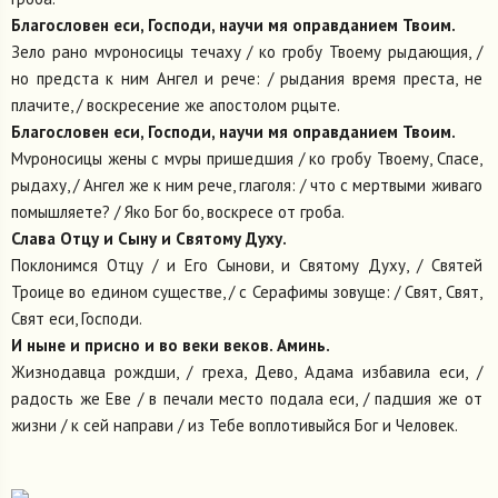
Благословен еси, Господи, научи мя оправданием Твоим.
Зело рано мvроносицы течаху / ко гробу Твоему рыдающия, /
но предста к ним Ангел и рече: / рыдания время преста, не
плачите, / воскресение же апостолом рцыте.
Благословен еси, Господи, научи мя оправданием Твоим.
Мvроносицы жены с мvры пришедшия / ко гробу Твоему, Спасе,
рыдаху, / Ангел же к ним рече, глаголя: / что с мертвыми живаго
помышляете? / Яко Бог бо, воскресе от гроба.
Слава Отцу и Сыну и Святому Духу.
Поклонимся Отцу / и Его Сынови, и Святому Духу, / Святей
Троице во едином существе, / с Серафимы зовуще: / Свят, Свят,
Свят еси, Господи.
И ныне и присно и во веки веков. Аминь.
Жизнодавца рождши, / греха, Дево, Адама избавила еси, /
радость же Еве / в печали место подала еси, / падшия же от
жизни / к сей направи / из Тебе воплотивыйся Бог и Человек.