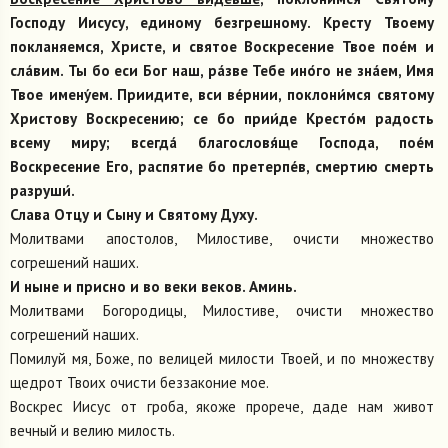
Господу Иисусу, единому безгрешному. Кресту Твоему
покланяемся, Христе, и святое Воскресение Твое пое́м и
сла́вим. Ты бо еси Бог наш, ра́зве Тебе ино́го не зна́ем, Имя
Твое имену́ем. Приидите, вси ве́рнии, поклони́мся святому
Христову Воскресению; се бо прии́де Кресто́м радость
всему миру; всегда́ благословя́ще Господа, пое́м
Воскресение Его, распятие бо претерпе́в, смертию смерть
разруши́.
Слава Отцу и Сыну и Святому Духу.
Молитвами апостолов, Милостиве, очисти множество
согрешений наших.
И ныне и присно и во веки веков. Аминь.
Молитвами Богородицы, Милостиве, очисти множество
согрешений наших.
Помилуй мя, Боже, по велицей милости Твоей, и по множеству
щедрот Твоих очисти беззаконие мое.
Воскрес Иисус от гроба, якоже прорече, даде нам живот
вечный и велию милость.