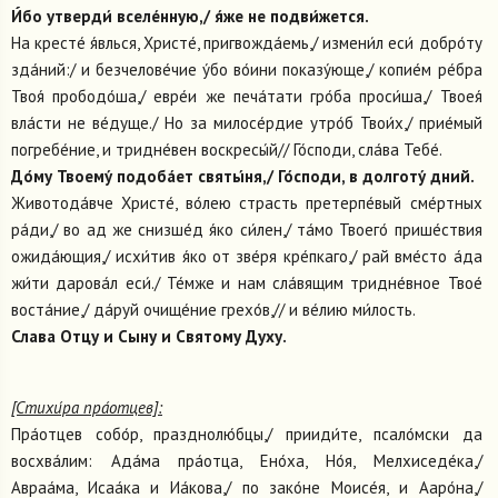
И́бо утверди́ вселе́нную,/ я́же не подви́жется.
На кресте́ я́влься, Христе́, пригвожда́емь,/ измени́л еси́ добро́ту
зда́ний:/ и безчелове́чие у́бо во́ини показу́юще,/ копие́м ре́бра
Твоя́ прободо́ша,/ евре́и же печа́тати гро́ба проси́ша,/ Твоея́
вла́сти не ве́дуще./ Но за милосе́рдие утро́б Твои́х,/ прие́мый
погребе́ние, и тридне́вен воскресы́й// Го́споди, сла́ва Тебе́.
До́му Твоему́ подоба́ет святы́ня,/ Го́споди, в долготу́ дний.
Животода́вче Христе́, во́лею страсть претерпе́вый сме́ртных
ра́ди,/ во ад же снизше́д я́ко си́лен,/ та́мо Твоего́ прише́ствия
ожида́ющия,/ исхи́тив я́ко от зве́ря кре́пкаго,/ рай вме́сто а́да
жи́ти дарова́л еси́./ Те́мже и нам сла́вящим тридне́вное Твое́
воста́ние,/ да́руй очище́ние грехо́в,// и ве́лию ми́лость.
Слава Отцу и Сыну и Святому Духу.
[Стихи́ра пра́отцев]:
Пра́отцев собо́р, празднолю́бцы,/ прииди́те, псало́мски да
восхва́лим: Ада́ма пра́отца, Ено́ха, Но́я, Мелхиседе́ка,/
Авраа́ма, Исаа́ка и Иа́кова,/ по зако́не Моисе́я, и Ааро́на,/