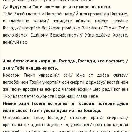
Да будут уши Твои, внемлюще гласу моления моего.
Тебе́ Распе́ншагося и Погребе́ннаго,/ А́нгел пропове́да Влады́ку,
и глаго́лаше жена́м:/ прииди́те ви́дите, иде́же лежа́ше
Госпо́дь:/ воскре́се бо, я́коже рече́, я́ко Всеси́лен./ Те́мже Тебе́
поклоня́емся, Еди́ному Безсме́ртному:// Жизнода́вче Христе́,
поми́луй нас.
Аще беззакония назриши, Господи, Господи, кто постоит; /
яко у Тебе очищение есть.
Кресто́м Твои́м упраздни́л еси́,/ ю́же от дре́ва кля́тву,/
погребе́нием Твои́м умертви́л еси́ сме́рти держа́ву:/ воста́нием
же Твои́м просвети́л еси́ род челове́ческий./ Сего́ ра́ди вопие́м
Ти:// Благоде́телю Христе́ Бо́же наш, сла́ва Тебе́.
Имене ради Твоего потерпех Тя, Господи, потерпе душа
моя в слово Твое, / упова душа моя на Господа.
Отверзо́шася Тебе́, Го́споди,/ стра́хом врата́ сме́ртная,/
вра́тницы же а́довы ви́девше Тя, убоя́шася:/ врата́ бо ме́дная
сокруши́л еси́,/ и вереи́ желе́зныя стерл еси́,/ и изве́л еси́ нас