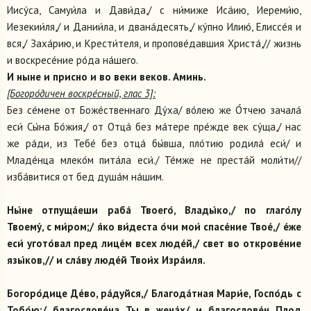
Иису́са, Самуи́ла и Дави́да,/ с ни́миже Иса́ию, Иереми́ю,
Иезекии́ля,/ и Дании́ла, и двана́десять,/ ку́пно Илию́, Елиссе́я и
вся,/ Заха́рию, и Крести́теля, и пропове́давшия Христа́,// жизнь
и воскресе́ние ро́да на́шего.
И ныне и присно и во веки веков. Аминь.
[Богоро́дичен воскре́сный, глас 3]:
Без се́мене от Боже́ственнаго Ду́ха/ во́лею же О́тчею зачала́
еси́ Сы́на Бо́жия,/ от Отца́ без ма́тере пре́жде век су́ща,/ нас
же ра́ди, из Тебе́ без отца́ бы́вша, пло́тию родила́ еси́/ и
Младе́нца млеко́м пита́ла еси́./ Те́мже не преста́й моли́ти//
изба́витися от бед душа́м на́шим.
Ны́не отпуща́еши раба́ Твоего́, Влады́ко,/ по глаго́лу
Твоему́, с ми́ром;/ я́ко ви́деста о́чи мои́ спасе́ние Твое́,/ е́же
еси́ угото́вал пред лице́м всех люде́й,/ свет во открове́ние
язы́ков,// и сла́ву люде́й Твои́х Изра́иля.
Богоро́дице Де́во, ра́дуйся,/ Благода́тная Мари́е, Госпо́дь с
Тобо́ю:/ благослове́на Ты в жена́х/ и благослове́н Плод