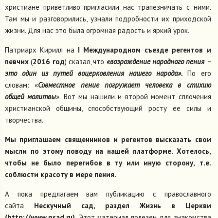
христиане приветливо пригласили нас трапезничать с ними.
Там мы и разговорились, узнали подробности их приходской
жизни. Для нас это была огромная радость и яркий урок.
Патриарх Кирилл на
I
Международном съезде регентов и
певчих
(
2016 год
) сказал, что
«возрождение народного пения –
это один из путей воцерковления нашего народа».
По его
словам: «
Совместное пение погружает человека в стихию
общей молитвы
». Вот мы нашили и второй момент сплочения
христианской общины, способствующий росту ее силы и
творчества.
Мы приглашаем священников и регентов высказать свои
мысли по этому поводу на нашей платформе. Хотелось,
чтобы не было перегибов в ту или иную сторону, т.е.
соблюсти красоту в мере пения.
А пока предлагаем вам публикацию с православного
сайта
Нескучный сад, раздел Жизнь в Церкви
(http://www.nsad.ru).
Этот материал полезен для знакомства