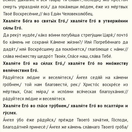
смерть упраздни́л еси́,/ да пока́жеши лю́дем, е́же из ме́ртвых
Твое́ Воскресе́ние,// я́ко Еди́н Человеколю́бец.
Хвали́те Бо́га во святы́х Его́,/ хвали́те Его́ в утверже́нии
си́лы Его́.
Да реку́т иуде́е,/ ка́ко во́ини погуби́ша стрегу́щии Царя́;/ почто́
бо ка́мень не сохрани́ Ка́мене жи́зни?/ Или́ Погребе́ннаго да
дадя́т,/ или́ Воскре́сшему да покло́нятся,/ глаго́люще с на́ми://
сла́ва мно́жеству щедро́т Твои́х, Спа́се наш, сла́ва Тебе́.
Хвали́те Его́ на си́лах Его́,/ хвали́те Его́ по мно́жеству
вели́чествия Его́.
Ра́дуйтеся лю́дие и весели́теся,/ А́нгел седя́й на ка́мени
гро́бнем,/ той нам благовести́, рек:/ Христо́с воскре́се из
ме́ртвых, Спас ми́ра,/ и испо́лни вся́ческая благоуха́ния://
ра́дуйтеся лю́дие и весели́теся.
Хвали́те Его́ во гла́се тру́бнем,/ хвали́те Его́ во псалти́ри и
гу́слех.
А́нгел у́бо е́же ра́дуйся,/ пре́жде Твоего́ зача́тия, Го́споди,
Благода́тней принесе́:/ А́нгел же ка́мень сла́внаго Твоего́ гро́ба/