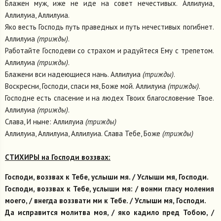
Блажен муж, иже не иде на совет нечестивых. Аллилуиа,
Аллилуиа, Аллилуиа.
Яко весть Господь путь праведных и путь нечестивых погибнет.
Аллилуиа
(трижды)
.
Работайте Господеви со страхом и радуйтеся Ему с трепетом.
Аллилуиа
(трижды)
.
Блажени вси надеющиеся нань. Аллилуиа
(трижды)
.
Воскресни, Господи, спаси мя, Боже мой. Аллилуиа
(трижды)
.
Господне есть спасение и на людех Твоих благословение Твое.
Аллилуиа
(трижды)
.
Слава, И ныне: Аллилуиа
(трижды)
Аллилуиа, Аллилуиа, Аллилуиа. Слава Тебе, Боже
(трижды)
СТИХИРЫ на Господи воззвах:
Господи, воззвах к Тебе, услыши мя. / Услыши мя, Господи.
Господи, воззвах к Тебе, услыши мя: / вонми гласу моления
моего, / внегда воззвати ми к Тебе. / Услыши мя, Господи.
Да исправится молитва моя, / яко кадило пред Тобою, /