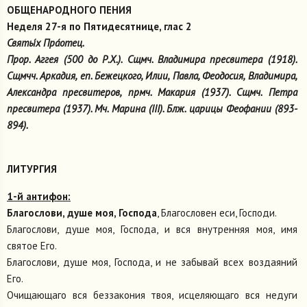
ОБЩЕНАРОДНОГО ПЕНИЯ
Неделя 27-я по Пятидесятнице, глас 2
Святы́х Пра́отец.
Прор. Аггея (500 до Р.Х.). Сщмч. Владимира пресвитера (1918).
Сщмчч. Аркадия, еп. Бежецкого, Илии, Павла, Феодосия, Владимира,
Александра пресвитеров, прмч. Макария (1937). Сщмч. Петра
пресвитера (1937). Мч. Марина (III). Блж. царицы Феофании (893-
894).
ЛИТУРГИЯ
1-й антифон:
Благослови, душе моя, Господа
, Благословен еси, Господи.
Благослови, душе моя, Господа, и вся внутренняя моя, имя
святое Его.
Благослови, душе моя, Господа, и не забывай всех воздаяний
Его.
Очищающаго вся беззакония твоя, исцеляющаго вся недуги