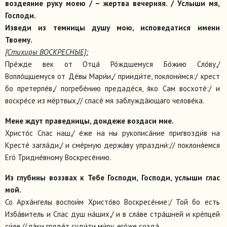
воздеяние руку моею / – жертва вечерняя. / Услыши мя,
Господи.
Изведи из темницы душу мою, исповедатися имени
Твоему.
[Стихиры ВОСКРЕСНЫЕ]:
Пре́жде век от Отца́ Ро́ждшемуся Бо́жию Сло́ву,/
Вопло́щшемуся от Де́вы Мари́и,/ прииди́те, поклони́мся:/ крест
бо претерпе́в,/ погребе́нию предаде́ся, я́ко Сам восхоте́:/ и
воскре́се из ме́ртвых,// спасе́ мя заблужда́ющаго челове́ка.
Мене ждут праведницы, дондеже воздаси мне.
Христо́с Спас наш,/ е́же на ны рукописа́ние пригвозди́в на
Кресте́ загла́ди,/ и сме́рную держа́ву упраздни́:// поклоня́емся
Его́ Тридне́вному Воскресе́нию.
Из глубины воззвах к Тебе Господи, Господи, услыши глас
мой.
Со Арха́нгелы воспои́м Христо́во Воскресе́ние:/ Той бо есть
Изба́витель и Спас душ на́ших,/ и в сла́ве стра́шней и кре́пцей
си́ле,// па́ки гряде́т суди́ти ми́ру, его́же созда́.