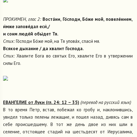
ПРОКИМЕН, глас 2:
Воста́ни, Го́споди, Бо́же мой, повеле́нием,
и́мже запове́дал еси́,/
и сонм люде́й обы́дет Тя.
Стих:
Го́споди Бо́же мой, на Тя упова́х, спаси́ мя.
Всякое дыхание / да хвалит Господа.
Стих:
Хвалите Бога во святых Его, хвалите Его в утвержении
силы Его.
ЕВАНГЕЛИЕ от Луки (гл. 24: 12 – 35)
(перевод на русский язык)
В то время Петр, встав, побежал ко гробу и, наклонившись,
увидел только пелены лежащие, и пошел назад, дивясь сам в
себе происшедшему. В тот же день двое из них шли в
селение, отстоящее стадий на шестьдесят от Иерусалима,