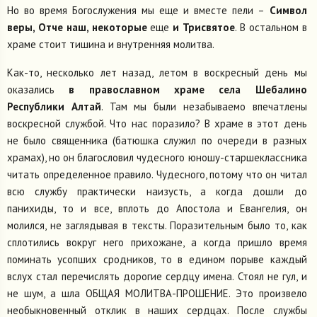
Но во время Богослужения мы еще и вместе пели –
Символ
веры, Отче наш, некоторые
еще
и Трисвятое
. В остальном в
храме стоит тишина и внутренняя молитва.
Как-то, несколько лет назад, летом в воскресный день мы
оказались
в православном храме села Шебалино
Республики Алтай
. Там мы были незабываемо впечатлены
воскресной службой. Что нас поразило? В храме в этот день
не было священника (батюшка служил по очереди в разных
храмах), но он благословил чудесного юношу-старшеклассника
читать определенное правило. Чудесного, потому что он читал
всю службу практически наизусть, а когда дошли до
панихиды, то и все, вплоть до Апостола и Евангелия, он
молился, не заглядывая в тексты. Поразительным было то, как
сплотились вокруг него прихожане, а когда пришло время
поминать усопших сродников, то в едином порыве каждый
вслух стал перечислять дорогие сердцу имена. Стоял не гул, и
не шум, а шла ОБЩАЯ МОЛИТВА-ПРОШЕНИЕ. Это произвело
необыкновенный отклик в наших сердцах. После службы