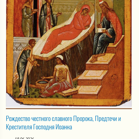
Рождество честного славного Пророка, Предтечи и
Крестителя Господня Иоанна