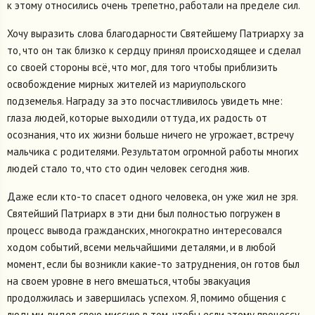
к этому относились очень трепетно, работали на пределе сил.
Хочу выразить слова благодарности Святейшему Патриарху за
то, что он так близко к сердцу принял происходящее и сделал
со своей стороны всё, что мог, для того чтобы приблизить
освобождение мирных жителей из мариупольского
подземелья. Награду за это посчастливилось увидеть мне:
глаза людей, которые выходили оттуда, их радость от
осознания, что их жизни больше ничего не угрожает, встречу
мальчика с родителями. Результатом огромной работы многих
людей стало то, что сто один человек сегодня жив.
Даже если кто-то спасет одного человека, он уже жил не зря.
Святейший Патриарх в эти дни был полностью погружен в
процесс вывода гражданских, многократно интересовался
ходом событий, всеми мельчайшими деталями, и в любой
момент, если бы возникли какие-то затруднения, он готов был
на своем уровне в него вмешаться, чтобы эвакуация
продолжилась и завершилась успехом. Я, помимо общения с
людьми, видел свою миссию в том, чтобы если этому процессу