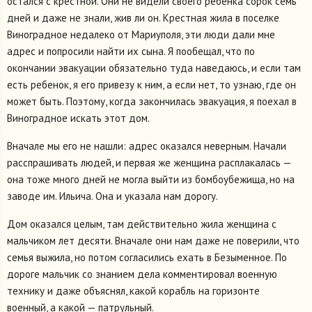
остался с крестной. Они не видели своего ребенка сорок семь
дней и даже не знали, жив ли он. Крестная жила в поселке
Виноградное недалеко от Мариуполя, эти люди дали мне
адрес и попросили найти их сына. Я пообещал, что по
окончании эвакуации обязательно туда наведаюсь, и если там
есть ребенок, я его привезу к ним, а если нет, то узнаю, где он
может быть. Поэтому, когда закончилась эвакуация, я поехал в
Виноградное искать этот дом.
Вначале мы его не нашли: адрес оказался неверным. Начали
расспрашивать людей, и первая же женщина расплакалась —
она тоже много дней не могла выйти из бомбоубежища, но на
заводе им. Ильича. Она и указала нам дорогу.
Дом оказался целым, там действительно жила женщина с
мальчиком лет десяти. Вначале они нам даже не поверили, что
семья выжила, но потом согласились ехать в Безыменное. По
дороге мальчик со знанием дела комментировал военную
технику и даже объяснял, какой корабль на горизонте
военный, а какой — патрульный.