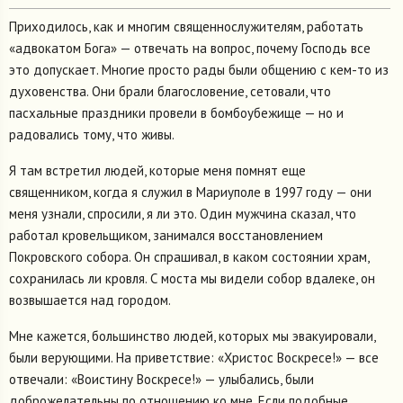
Приходилось, как и многим священнослужителям, работать
«адвокатом Бога» — отвечать на вопрос, почему Господь все
это допускает. Многие просто рады были общению с кем-то из
духовенства. Они брали благословение, сетовали, что
пасхальные праздники провели в бомбоубежище — но и
радовались тому, что живы.
Я там встретил людей, которые меня помнят еще
священником, когда я служил в Мариуполе в 1997 году — они
меня узнали, спросили, я ли это. Один мужчина сказал, что
работал кровельщиком, занимался восстановлением
Покровского собора. Он спрашивал, в каком состоянии храм,
сохранилась ли кровля. С моста мы видели собор вдалеке, он
возвышается над городом.
Мне кажется, большинство людей, которых мы эвакуировали,
были верующими. На приветствие: «Христос Воскресе!» — все
отвечали: «Воистину Воскресе!» — улыбались, были
доброжелательны по отношению ко мне. Если подобные