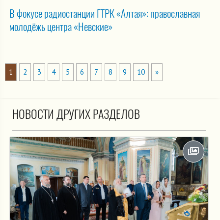
В фокусе радиостанции ГТРК «Алтая»: православная
молодёжь центра «Невские»
1
2
3
4
5
6
7
8
9
10
»
НОВОСТИ ДРУГИХ РАЗДЕЛОВ